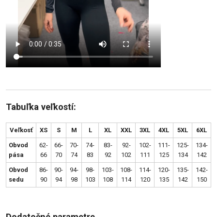
Tabuľka veľkostí:
Veľkosť
XS
S
M
L
XL
XXL
3XL
4XL
5XL
6XL
Obvod
62-
66-
70-
74-
83-
92-
102-
111-
125-
134-
pása
66
70
74
83
92
102
111
125
134
142
Obvod
86-
90-
94-
98-
103-
108-
114-
120-
135-
142-
sedu
90
94
98
103
108
114
120
135
142
150
Dodatočné parametre