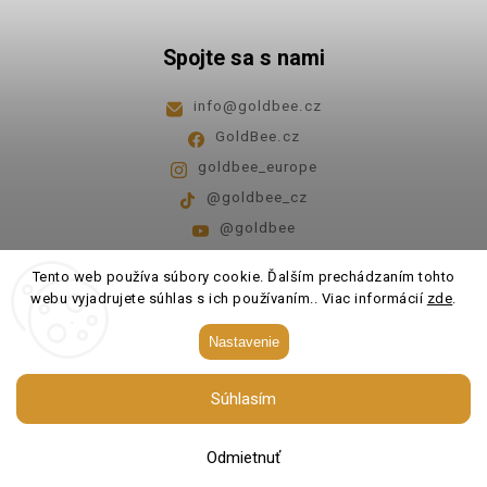
Spojte sa s nami
info
@
goldbee.cz
GoldBee.cz
goldbee_europe
@goldbee_cz
@goldbee
Pondelok - piatok
8:00-14:00
Tento web používa súbory cookie. Ďalším prechádzaním tohto
webu vyjadrujete súhlas s ich používaním.. Viac informácií
zde
.
Copyright 2026
GoldBee
. Všetky práva vyhradené.
Nastavenie
Upraviť nastavenie cookies
Súhlasím
Vytvořil
Shoptet
| Design
Shoptak.cz.
Odmietnuť