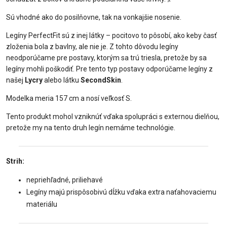
Sú vhodné ako do posilňovne, tak na vonkajšie nosenie.
Legíny PerfectFit sú z inej látky – pocitovo to pôsobí, ako keby časť
zloženia bola z bavlny, ale nie je. Z tohto dôvodu legíny
neodporúčame pre postavy, ktorým sa trú triesla, pretože by sa
legíny mohli poškodiť. Pre tento typ postavy odporúčame legíny z
našej
Lycry
alebo látku
SecondSkin
.
Modelka meria 157 cm a nosí veľkosť S.
Tento produkt mohol vzniknúť vďaka spolupráci s externou dielňou,
pretože my na tento druh legín nemáme technológie.
Strih:
nepriehľadné, priliehavé
Legíny majú prispôsobivú dĺžku vďaka extra naťahovaciemu
materiálu