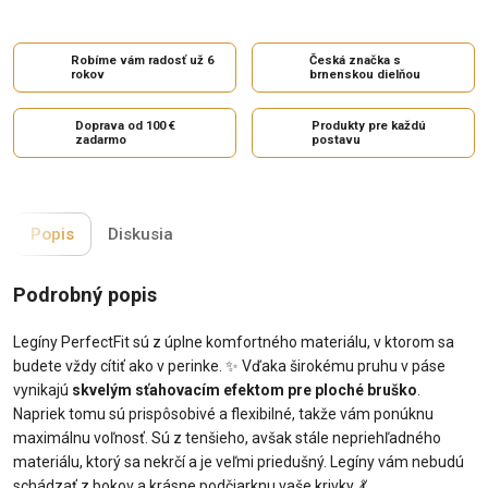
Robíme vám radosť už 6
Česká značka s
rokov
brnenskou dielňou
Doprava od 100 €
Produkty pre každú
zadarmo
postavu
Popis
Diskusia
Podrobný popis
Legíny PerfectFit sú z úplne komfortného materiálu, v ktorom sa
budete vždy cítiť ako v perinke. ✨ Vďaka širokému pruhu v páse
vynikajú
skvelým sťahovacím efektom pre ploché bruško
.
Napriek tomu sú prispôsobivé a flexibilné, takže vám ponúknu
maximálnu voľnosť. Sú z tenšieho, avšak stále nepriehľadného
materiálu, ktorý sa nekrčí a je veľmi priedušný. Legíny vám nebudú
schádzať z bokov a krásne podčiarknu vaše krivky. 💃