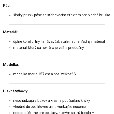
Pás:
široký pruh v páse so sťahovacím efektom pre ploché bruško
Materiál:
úplne komfortný, tenší, avšak stále nepriehľadný materiál
materiál, ktorý sa nekrčí a je veľmi priedušný
Modelka:
modelka meria 157 cm a nosí veľkosť S
Hlavné výhody:
neschádzajú z bokov a krásne podčiarknu krivky
vhodné do posilňovne aj na vonkajšie nosenie
neodporúčame pre postavy, ktorým sa trú triesla –