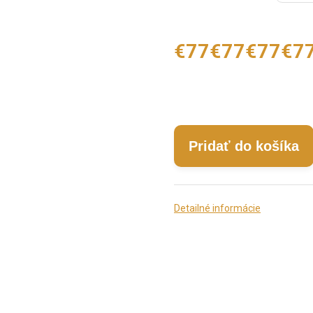
€77
€77
€77
€7
Pridať do košíka
Detailné informácie