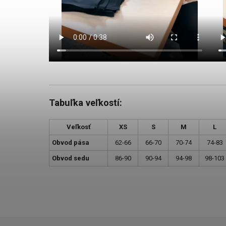
Tabuľka veľkostí:
Veľkosť
XS
S
M
L
Obvod pása
62-66
66-70
70-74
74-83
Obvod sedu
86-90
90-94
94-98
98-103