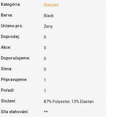
Kategória
:
Klasické
Barva
:
Black
Určeno pro
:
Ženy
Doprodej
:
0
Akce
:
0
Doporučujeme
:
0
Sleva
:
0
Připravujeme
:
1
Pořadí
:
1
Složení
:
87% Polyester, 13% Elastan
Síla stahování
:
**