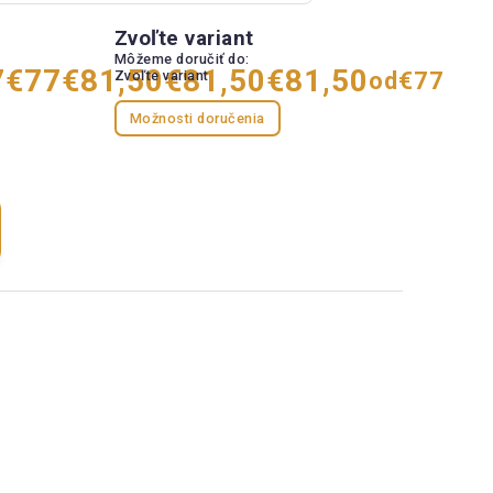
Zvoľte variant
Môžeme doručiť do:
7
€77
€81,50
€81,50
€81,50
Zvoľte variant
od
€77
Možnosti doručenia