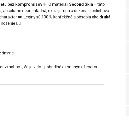
luetu bez kompromisov
✨. O materiáli
Second Skin
– táto
šia, absolútne nepriehľadná, extra jemná a dokonale priliehavá.
harakter ❤️. Legíny sú 100 % konfekčné a pôsobia ako
druhá
osenie 🧘‍♀️.
ve šmrnc
u medzi nohami, čo je veľmi pohodlné a mnohými ženami