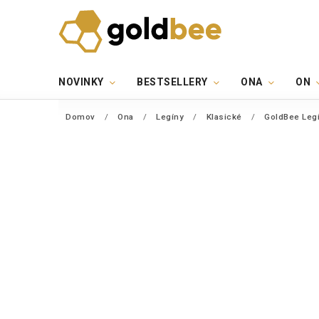
NOVINKY
BESTSELLERY
ONA
ON
Domov
/
Ona
/
Legíny
/
Klasické
/
GoldBee Legí