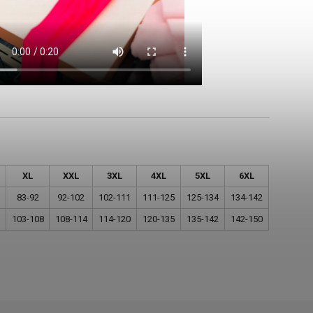
XL
XXL
3XL
4XL
5XL
6XL
83-92
92-102
102-111
111-125
125-134
134-142
103-108
108-114
114-120
120-135
135-142
142-150