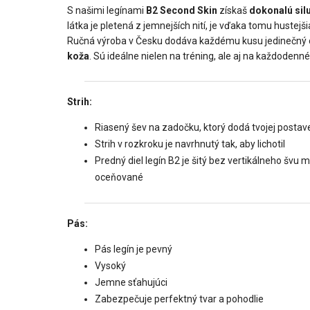
S našimi legínami
B2 Second Skin
získaš
dokonalú si
látka je pletená z jemnejších nití, je vďaka tomu hustej
Ručná výroba v Česku dodáva každému kusu jedinečný c
koža
. Sú ideálne nielen na tréning, ale aj na každodenné n
Strih:
Riasený šev na zadočku, ktorý dodá tvojej posta
Strih v rozkroku je navrhnutý tak, aby lichotil
Predný diel legín B2 je šitý bez vertikálneho šv
oceňované
Pás:
Pás legín je pevný
Vysoký
Jemne sťahujúci
Zabezpečuje perfektný tvar a pohodlie