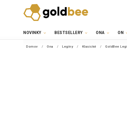
NOVINKY
BESTSELLERY
ONA
ON
Domov
/
Ona
/
Legíny
/
Klasické
/
GoldBee Legí