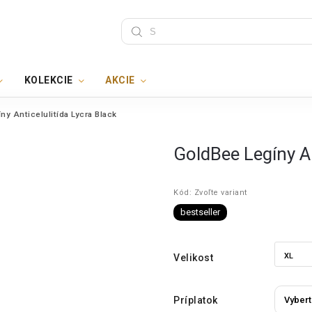
KOLEKCIE
AKCIE
ny Anticelulitída Lycra Black
GoldBee Legíny An
Kód:
Zvoľte variant
bestseller
Velikost
Príplatok