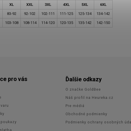
XL
XXL
3XL
4XL
5XL
6XL
83-92
92-102
102-111
111-125
125-134
134-142
103-108
108-114
114-120
120-135
135-142
142-150
ce pro vás
Ďalšie odkazy
O značke GoldBee
e
Náš profil na Heureka.cz
ovaru
Pre médiá
zky
Obchodné podmienky
 poukazy
Podmienky ochrany osobných úda
platba