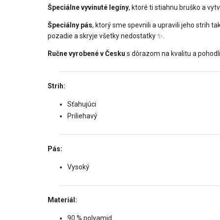
Špeciálne vyvinuté legíny
, ktoré ti stiahnu bruško a vyt
Špeciálny pás
, ktorý sme spevnili a upravili jeho strih t
pozadie a skryje všetky nedostatky ✨.
Ručne vyrobené v Česku
s dôrazom na kvalitu a pohodli
Strih:
Sťahujúci
Priliehavý
Pás:
Vysoký
Materiál:
90 % polyamid