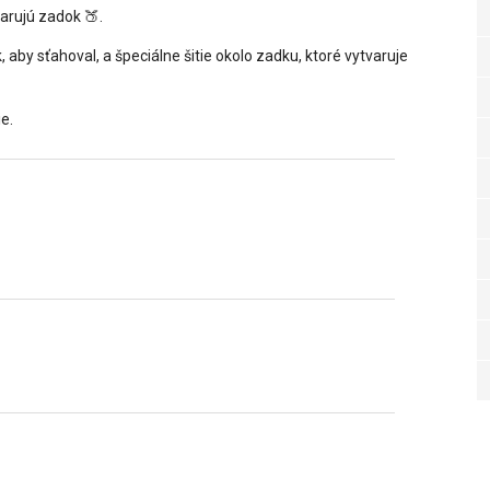
varujú zadok 🍑.
ak, aby sťahoval, a špeciálne šitie okolo zadku, ktoré vytvaruje
e.