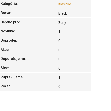
Kategória
:
Klasické
Barva
:
Black
Určeno pro
:
Ženy
Novinka
:
1
Doprodej
:
0
Akce
:
0
Doporučujeme
:
0
Sleva
:
0
Připravujeme
:
1
Pořadí
:
0