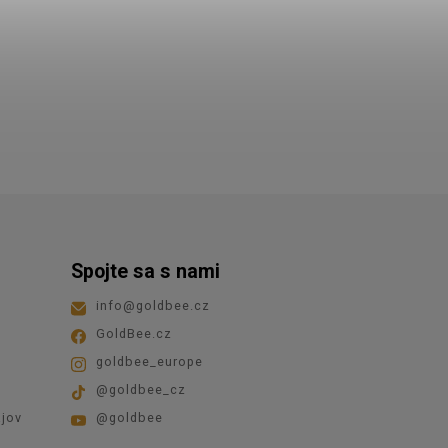
Spojte sa s nami
info
@
goldbee.cz
GoldBee.cz
goldbee_europe
@goldbee_cz
jov
@goldbee