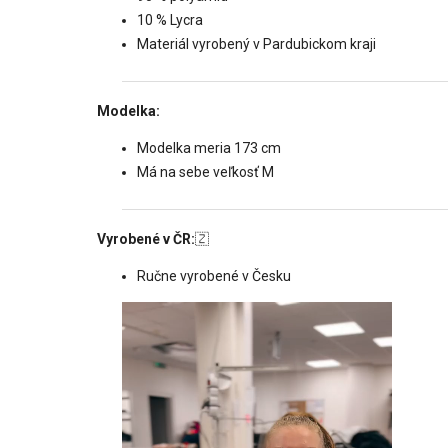
10 % Lycra
Materiál vyrobený v Pardubickom kraji
Modelka:
Modelka meria 173 cm
Má na sebe veľkosť M
Vyrobené v ČR:
🇿
Ručne vyrobené v Česku