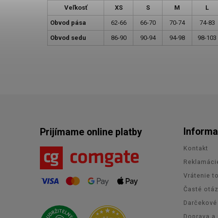
Veľkosť
XS
S
M
L
Obvod pása
62-66
66-70
70-74
74-83
Obvod sedu
86-90
90-94
94-98
98-103
Informa
Prijímame online platby
Kontakt
Reklamáci
Vrátenie t
Časté otá
Darčekové
Doprava a 