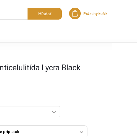
Hľadať
Prázdny košík
Nákupný košík
ticelulitída Lycra Black