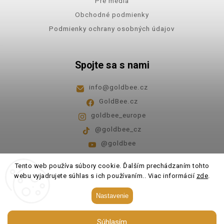
Pre médiá
Obchodné podmienky
Podmienky ochrany osobných údajov
Spojte sa s nami
info
@
goldbee.cz
GoldBee.cz
goldbee_europe
@goldbee_cz
@goldbee
Pondelok - piatok
8:00-14:00
Tento web používa súbory cookie. Ďalším prechádzaním tohto
webu vyjadrujete súhlas s ich používaním.. Viac informácií
zde
.
Copyright 2026
GoldBee
. Všetky práva vyhradené.
Nastavenie
Upraviť nastavenie cookies
Súhlasím
Vytvořil
Shoptet
| Design
Shoptak.cz.