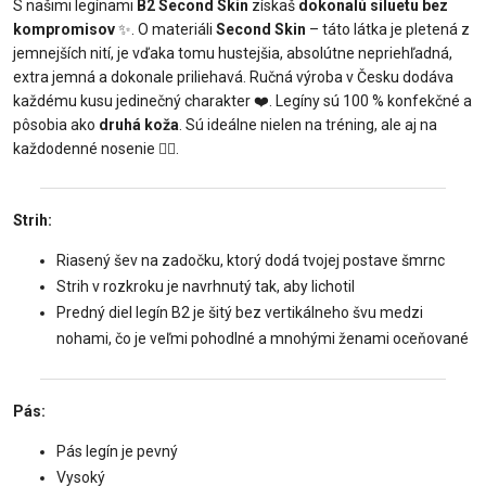
S našimi legínami
B2 Second Skin
získaš
dokonalú siluetu bez
kompromisov
✨. O materiáli
Second Skin
– táto látka je pletená z
jemnejších nití, je vďaka tomu hustejšia, absolútne nepriehľadná,
extra jemná a dokonale priliehavá. Ručná výroba v Česku dodáva
každému kusu jedinečný charakter ❤️. Legíny sú 100 % konfekčné a
pôsobia ako
druhá koža
. Sú ideálne nielen na tréning, ale aj na
každodenné nosenie 🧘‍♀️.
Strih:
Riasený šev na zadočku, ktorý dodá tvojej postave šmrnc
Strih v rozkroku je navrhnutý tak, aby lichotil
Predný diel legín B2 je šitý bez vertikálneho švu medzi
nohami, čo je veľmi pohodlné a mnohými ženami oceňované
Pás:
Pás legín je pevný
Vysoký