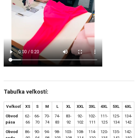
Tabuľka veľkostí:
Veľkosť
XS
S
M
L
XL
XXL
3XL
4XL
5XL
6XL
Obvod
62-
66-
70-
74-
83-
92-
102-
111-
125-
134-
pása
66
70
74
83
92
102
111
125
134
142
Obvod
86-
90-
94-
98-
103-
108-
114-
120-
135-
142-
sedu
90
94
98
103
108
114
120
135
142
150