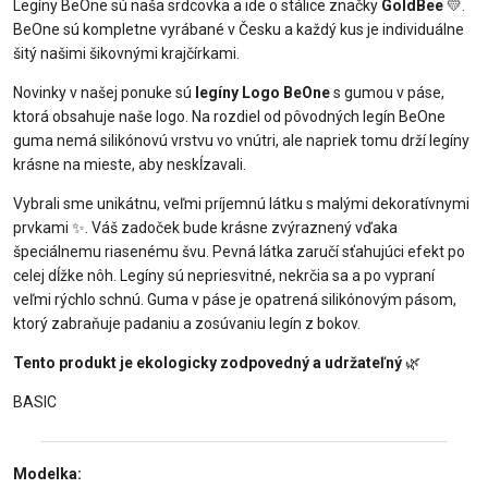
Legíny BeOne sú naša srdcovka a ide o stálice značky
GoldBee
💛.
BeOne sú kompletne vyrábané v Česku a každý kus je individuálne
šitý našimi šikovnými krajčírkami.
Novinky v našej ponuke sú
legíny Logo BeOne
s gumou v páse,
ktorá obsahuje naše logo. Na rozdiel od pôvodných legín BeOne
guma nemá silikónovú vrstvu vo vnútri, ale napriek tomu drží legíny
krásne na mieste, aby neskĺzavali.
Vybrali sme unikátnu, veľmi príjemnú látku s malými dekoratívnymi
prvkami ✨. Váš zadoček bude krásne zvýraznený vďaka
špeciálnemu riasenému švu. Pevná látka zaručí sťahujúci efekt po
celej dĺžke nôh. Legíny sú nepriesvitné, nekrčia sa a po vypraní
veľmi rýchlo schnú. Guma v páse je opatrená silikónovým pásom,
ktorý zabraňuje padaniu a zosúvaniu legín z bokov.
Tento produkt je ekologicky zodpovedný a udržateľný
🌿
BASIC
Modelka: