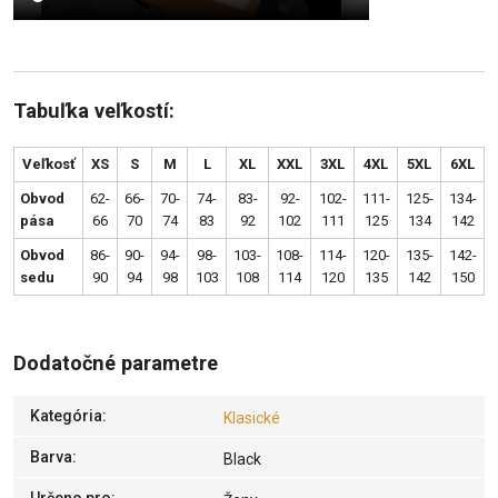
Tabuľka veľkostí:
Veľkosť
XS
S
M
L
XL
XXL
3XL
4XL
5XL
6XL
Obvod
62-
66-
70-
74-
83-
92-
102-
111-
125-
134-
pása
66
70
74
83
92
102
111
125
134
142
Obvod
86-
90-
94-
98-
103-
108-
114-
120-
135-
142-
sedu
90
94
98
103
108
114
120
135
142
150
Dodatočné parametre
Kategória
:
Klasické
Barva
:
Black