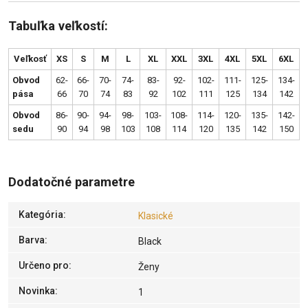
Tabuľka veľkostí:
Veľkosť
XS
S
M
L
XL
XXL
3XL
4XL
5XL
6XL
Obvod
62-
66-
70-
74-
83-
92-
102-
111-
125-
134-
pása
66
70
74
83
92
102
111
125
134
142
Obvod
86-
90-
94-
98-
103-
108-
114-
120-
135-
142-
sedu
90
94
98
103
108
114
120
135
142
150
Dodatočné parametre
Kategória
:
Klasické
Barva
:
Black
Určeno pro
:
Ženy
Novinka
:
1