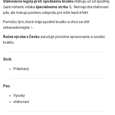
Sťahovacie legíny proti spodnému brušku
sťahujú už od spodnej
časti nohavíc vďaka
špeciálnemu strihu
💪. Nemajú iba sťahovací
pás, ale tvarujú postavu odspodu pre ešte lepší efekt.
Pomôžu tým, ktoré trápi spodné bruško a chcú sa cítiť
sebavedomejšie ✨.
Ručná výroba v Česku
zaručuje precízne spracovanie a vysokú
kvalitu.
Strih:️
Priliehavý
Pás:
Vysoký
sťahovací