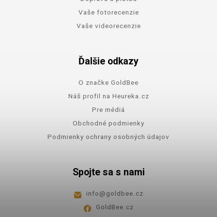
Vaše fotorecenzie
Vaše videorecenzie
Ďalšie odkazy
O značke GoldBee
Náš profil na Heureka.cz
Pre médiá
Obchodné podmienky
Podmienky ochrany osobných údajov
Spojte sa s nami
info
@
goldbee.cz
GoldBee.cz