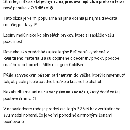
Strih legín B2 sa stal jedným z
najpredávanejších
, a preto sa teraz
nově ponúka v
7/8 dĺžke
! 🌟
Táto dĺžka je veľmi populárna na jar a ocenia ju najmä dievčatá
menšej postavy. 🌸
Legíny majú niekoľko
skvelých prvkov
, ktoré si zaslúžia vašu
pozornosť:
Rovnako ako predchádzajúce legíny BeOne sú vyrobené z
kvalitného materiálu
a sú doplnené o decentný prvok v podobe
malého strieborného štítku s logom GoldBee.
Pýšia sa
vysokým pásom strihnutým do véčka
, ktorý je navrhnutý
tak, aby zakryl celé spodné bruško a krásne ho stiahol.
Nezabudli sme ani na
riasený šev na zadočku
, ktorý dodá vašej
postave šmrnc. 🍑
V neposlednom rade je predný diel legín B2 šitý bez vertikálneho
švu medzi nohami, čo je veľmi pohodlné a mnohými ženami
oceňované.