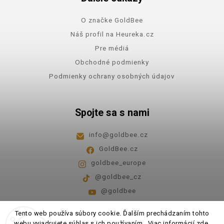
O značke GoldBee
Náš profil na Heureka.cz
Pre médiá
Obchodné podmienky
Podmienky ochrany osobných údajov
Spojte sa s nami
info
@
goldbee.cz
GoldBee.cz
goldbee_europe
@goldbee_cz
@goldbee
Pondelok - piatok
8:00-14:00
Tento web používa súbory cookie. Ďalším prechádzaním tohto
webu vyjadrujete súhlas s ich používaním.. Viac informácií
zde
.