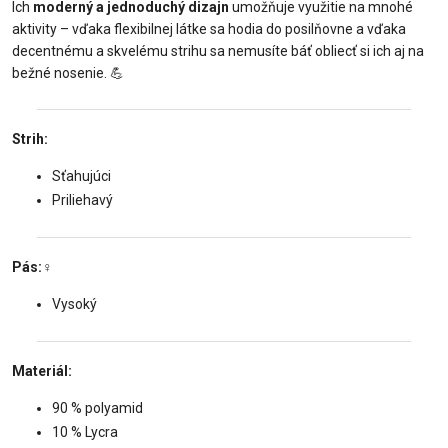
Ich
moderný a jednoduchý dizajn
umožňuje využitie na mnohé
aktivity – vďaka flexibilnej látke sa hodia do posilňovne a vďaka
decentnému a skvelému strihu sa nemusíte báť obliecť si ich aj na
bežné nosenie. 💪
Strih:️
Sťahujúci
Priliehavý
Pás:‍♀️
Vysoký
Materiál:
90 % polyamid
10 % Lycra