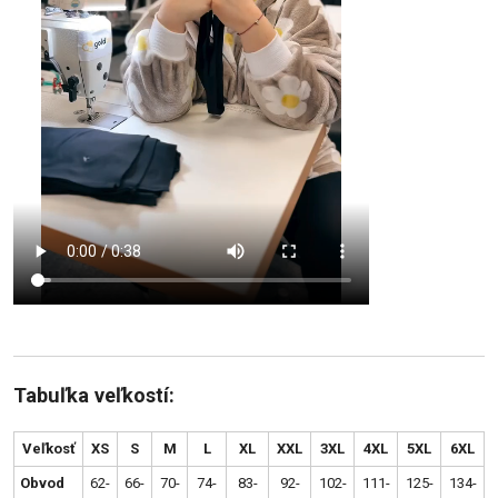
Tabuľka veľkostí:
Veľkosť
XS
S
M
L
XL
XXL
3XL
4XL
5XL
6XL
Obvod
62-
66-
70-
74-
83-
92-
102-
111-
125-
134-