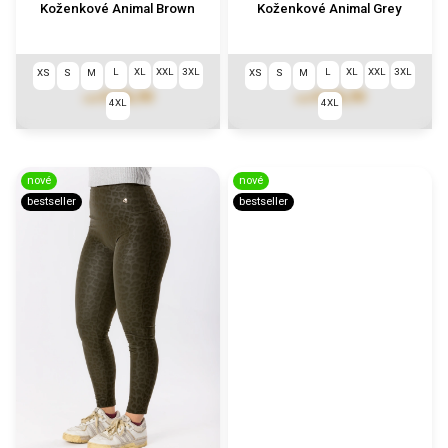
Koženkové Animal Brown
Koženkové Animal Grey
L
XL
XXL
3XL
L
XL
XXL
3XL
XS
S
M
XS
S
M
€106,90
€106,90
od
od
4XL
4XL
nové
nové
bestseller
bestseller