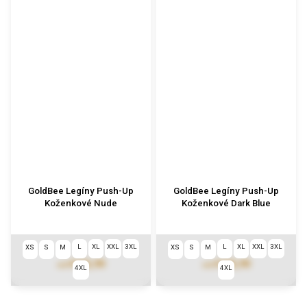
GoldBee Legíny Push-Up
GoldBee Legíny Push-Up
Koženkové Nude
Koženkové Dark Blue
L
XL
XXL
3XL
L
XL
XXL
3XL
XS
S
M
XS
S
M
€102,90
€102,90
od
od
4XL
4XL