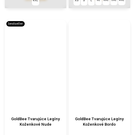
4XL
XS
S
L
bestseller
GoldBee Tvarujúce Legíny
GoldBee Tvarujúce Legíny
Koženkové Nude
Koženkové Bordo