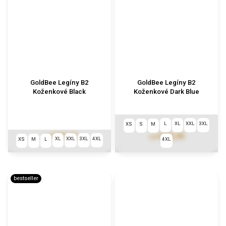
GoldBee Legíny B2
GoldBee Legíny B2
Koženkové Black
Koženkové Dark Blue
L
XL
XXL
3XL
XS
S
M
€102,90
€102,90
od
od
XL
XXL
3XL
4XL
XS
M
L
4XL
bestseller