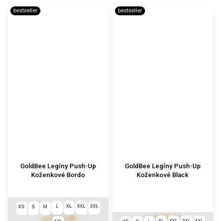
bestseller
bestseller
GoldBee Legíny Push-Up
GoldBee Legíny Push-Up
Koženkové Bordo
Koženkové Black
L
XL
XXL
3XL
XS
S
M
€102,90
€102,90
od
od
XL
XXL
3XL
4XL