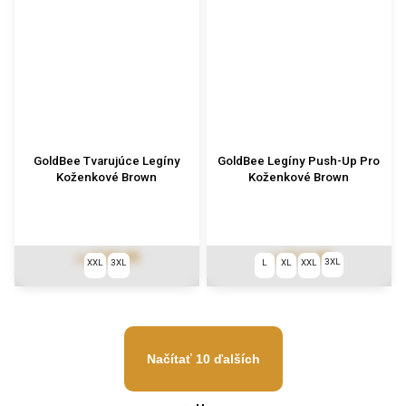
GoldBee Tvarujúce Legíny
GoldBee Legíny Push-Up Pro
Koženkové Brown
Koženkové Brown
€102,90
€114,90
od
od
3XL
XXL
3XL
L
XL
XXL
Načítať 10 ďalších