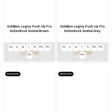
GoldBee Legíny Push-Up Pro
GoldBee Legíny Push-Up Pro
Koženkové Animal Brown
Koženkové Animal Grey
L
XL
XXL
3XL
L
XL
XXL
3XL
XS
S
M
XS
S
M
€123,90
€123,90
od
od
4XL
4XL
bestseller
bestseller