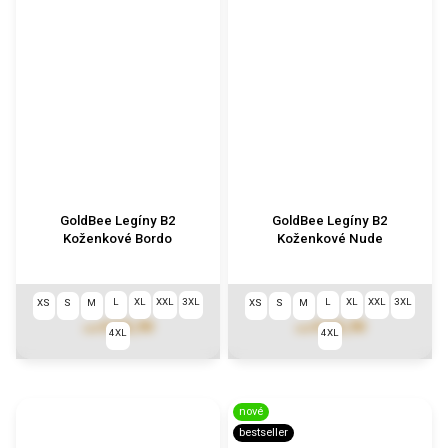
GoldBee Legíny B2
GoldBee Legíny B2
Koženkové Bordo
Koženkové Nude
L
XL
XXL
3XL
L
XL
XXL
3XL
XS
S
M
XS
S
M
€102,90
€102,90
od
od
4XL
4XL
nové
bestseller