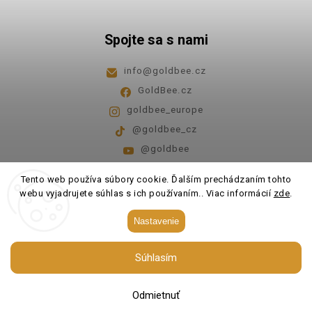
Spojte sa s nami
info
@
goldbee.cz
GoldBee.cz
goldbee_europe
@goldbee_cz
@goldbee
Pondelok - piatok
8:00-14:00
Tento web používa súbory cookie. Ďalším prechádzaním tohto
webu vyjadrujete súhlas s ich používaním.. Viac informácií
zde
.
Copyright 2026
GoldBee
. Všetky práva vyhradené.
Nastavenie
Upraviť nastavenie cookies
Súhlasím
Vytvořil
Shoptet
| Design
Shoptak.cz.
Odmietnuť