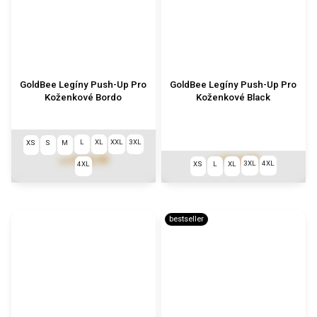
GoldBee Legíny Push-Up Pro
GoldBee Legíny Push-Up Pro
Koženkové Bordo
Koženkové Black
L
XL
XXL
3XL
XS
S
M
€114,90
€114,90
od
od
3XL
4XL
4XL
XS
L
XL
bestseller