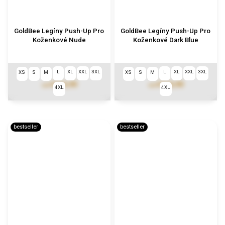
GoldBee Legíny Push-Up Pro
GoldBee Legíny Push-Up Pro
Koženkové Nude
Koženkové Dark Blue
L
XL
XXL
3XL
L
XL
XXL
3XL
XS
S
M
XS
S
M
€114,90
€114,90
od
od
4XL
4XL
bestseller
bestseller