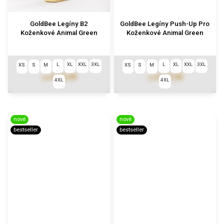
GoldBee Legíny B2
GoldBee Legíny Push-Up Pro
Koženkové Animal Green
Koženkové Animal Green
L
XL
XXL
3XL
L
XL
XXL
3XL
XS
S
M
XS
S
M
€106,90
€123,90
od
od
4XL
4XL
nové
nové
bestseller
bestseller