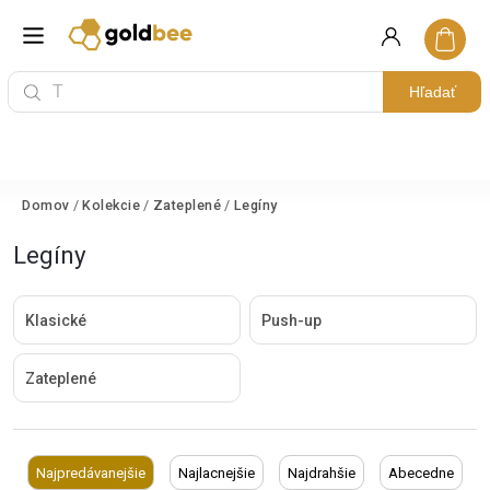
Hľadať
Domov
/
Kolekcie
/
Zateplené
/
Legíny
Legíny
Klasické
Push-up
Zateplené
Najpredávanejšie
Najlacnejšie
Najdrahšie
Abecedne