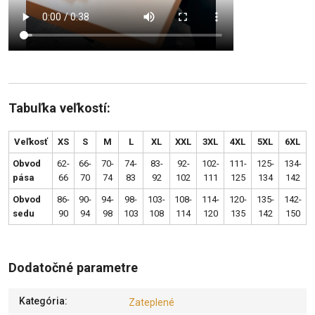
Tabuľka veľkostí:
Veľkosť
XS
S
M
L
XL
XXL
3XL
4XL
5XL
6XL
Obvod
62-
66-
70-
74-
83-
92-
102-
111-
125-
134-
pása
66
70
74
83
92
102
111
125
134
142
Obvod
86-
90-
94-
98-
103-
108-
114-
120-
135-
142-
sedu
90
94
98
103
108
114
120
135
142
150
Dodatočné parametre
Kategória
:
Zateplené