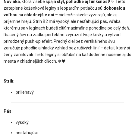
Novinka
, ktorá v sebe spája
štýl, pohodlie aj funkčnosť
!
✨
Tieto
zateplené koženkové legíny s leopardím potlačou sú
dokonalou
voľbou na chladnejšie dni
– nielenže skvele vyzerajú, ale aj
príjemne hrejú. Strih B2 má vysoký, ale nesťahujúci pás, vďaka
ktorému sa v legínach budeš cítiť maximálne pohodlne po celý deň.
Riasený šev na zadku perfektne zvýrazní tvoje krivky a vytvorí
prirodzený push-up efekt. Predný diel bez vertikálneho švu
zaručuje pohodlie a hladký vzhľad bez rušivých línií – detail, ktorý si
ženy zamilovali. Tieto legíny si obľúbiš na každodenné nosenie aj do
mesta v chladnejších dňoch.
❄
🖤
Strih:
priliehavý
Pás:
vysoký
nesťahujúci