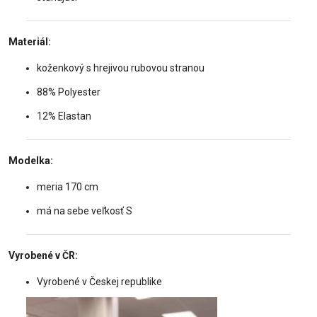
Materiál:
koženkový s hrejivou rubovou stranou
88% Polyester
12% Elastan
Modelka:
meria 170 cm
má na sebe veľkosť S
Vyrobené v ČR:
Vyrobené v Českej republike