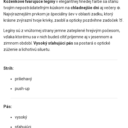
Koženkové tvarujúce legíny
v elegantnej hnedej farbe sa stanú
tvojím nepostrádateľným kúskom na
chladnejšie dni
aj večery ❄️.
Najvýraznejším prvkom je špeciálny šev v oblasti zadku, ktorý
krásne zvýrazní tvoje krivky, zaoblí a opticky pozdvihne zadoček 🍑.
Legíny sú z vnútornej strany jemne zateplené hrejivým počesom,
vďaka ktorému sa v nich budeš cítiť príjemne aj v jesennom a
zimnom období.
Vysoký sťahujúci pás
sa postará o optické
zúženie a lichotivú siluetu.
Strih:
priliehavý
push-up
Pás:
vysoký
sťahujúci