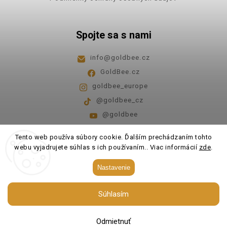
Spojte sa s nami
info
@
goldbee.cz
GoldBee.cz
goldbee_europe
@goldbee_cz
@goldbee
Pondelok - piatok
8:00-14:00
Tento web používa súbory cookie. Ďalším prechádzaním tohto
webu vyjadrujete súhlas s ich používaním.. Viac informácií
zde
.
Copyright 2026
GoldBee
. Všetky práva vyhradené.
Nastavenie
Upraviť nastavenie cookies
Súhlasím
Vytvořil
Shoptet
| Design
Shoptak.cz.
Odmietnuť