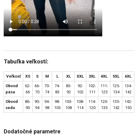
Tabuľka veľkostí:
Veľkosť
XS
S
M
L
XL
XXL
3XL
4XL
5XL
6XL
Obvod
62-
66-
70-
74-
83-
92-
102-
111-
125-
134-
pása
66
70
74
83
92
102
111
125
134
142
Obvod
86-
90-
94-
98-
103-
108-
114-
120-
135-
142-
sedu
90
94
98
103
108
114
120
135
142
150
Dodatočné parametre