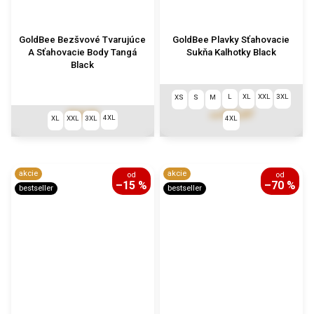
GoldBee Bezšvové Tvarujúce
GoldBee Plavky Sťahovacie
A Sťahovacie Body Tangá
Sukňa Kalhotky Black
Black
L
XL
XXL
3XL
XS
S
M
€64,36
€62,67
od
4XL
XL
XXL
3XL
4XL
akcie
akcie
od
od
–15 %
–70 %
bestseller
bestseller