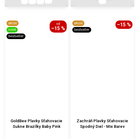
akcie
akcie
od
–15 %
–15 %
nové
bestseller
bestseller
GoldBee Plavky Sťahovacie
Zachráň Plavky Sťahovacie
Sukne Brazílky Baby Pink
Spodný Diel - Mix Barev