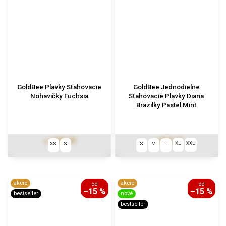
GoldBee Plavky Sťahovacie
GoldBee Jednodielne
Nohavičky Fuchsia
Sťahovacie Plavky Diana
Brazilky Pastel Mint
€49,10
€97,44
od
od
XL
XXL
XS
S
S
M
L
akcie
akcie
od
od
–15 %
–15 %
bestseller
nové
bestseller