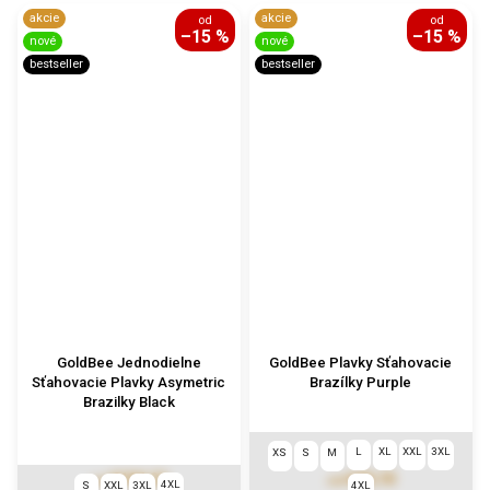
akcie
akcie
od
od
–15 %
–15 %
nové
nové
bestseller
bestseller
GoldBee Jednodielne
GoldBee Plavky Sťahovacie
Sťahovacie Plavky Asymetric
Brazílky Purple
Brazilky Black
L
XL
XXL
3XL
XS
S
M
€104,22
€49,10
od
od
4XL
S
XXL
3XL
4XL