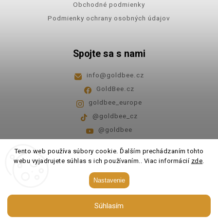
Obchodné podmienky
Podmienky ochrany osobných údajov
Spojte sa s nami
info
@
goldbee.cz
GoldBee.cz
goldbee_europe
@goldbee_cz
@goldbee
Pondelok - piatok
8:00-14:00
Tento web používa súbory cookie. Ďalším prechádzaním tohto
webu vyjadrujete súhlas s ich používaním.. Viac informácií
zde
.
Copyright 2026
GoldBee
. Všetky práva vyhradené.
Nastavenie
Upraviť nastavenie cookies
Súhlasím
Vytvořil
Shoptet
| Design
Shoptak.cz.