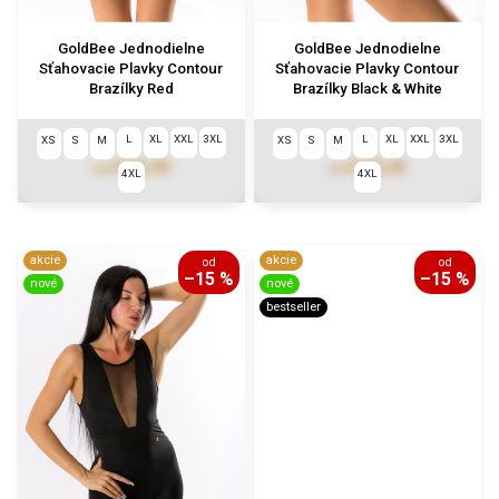
GoldBee Jednodielne
GoldBee Jednodielne
Sťahovacie Plavky Contour
Sťahovacie Plavky Contour
Brazílky Red
Brazílky Black & White
L
XL
XXL
3XL
L
XL
XXL
3XL
XS
S
M
XS
S
M
€122,03
€122,03
od
od
4XL
4XL
akcie
akcie
od
od
–15 %
–15 %
nové
nové
bestseller