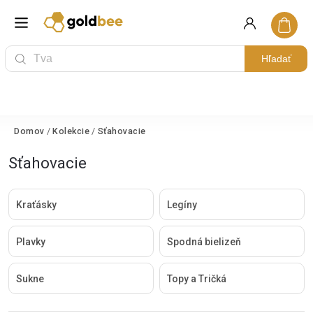
Hľadať
Domov
/
Kolekcie
/
Sťahovacie
Sťahovacie
Kraťásky
Legíny
Plavky
Spodná bielizeň
Sukne
Topy a Tričká