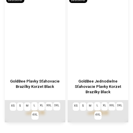
bestseller
bestseller
GoldBee Plavky Sťahovacie
GoldBee Jednodielne
Brazílky Korzet Black
Sťahovacie Plavky Korzet
Brazilky Black
L
XL
XXL
3XL
L
XL
XXL
3XL
XS
S
M
XS
S
M
€49,10
€104,22
od
od
4XL
4XL