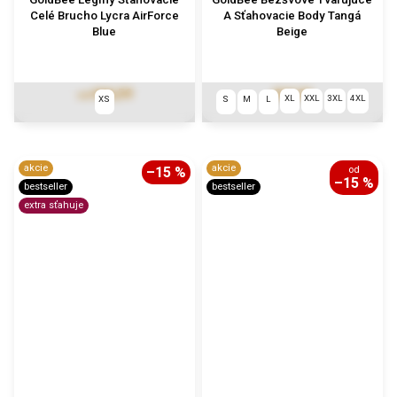
Celé Brucho Lycra AirForce
A Sťahovacie Body Tangá
Blue
Beige
€66,59
€64,36
od
XL
XXL
3XL
4XL
XS
S
M
L
akcie
akcie
–15 %
od
–15 %
bestseller
bestseller
extra sťahuje