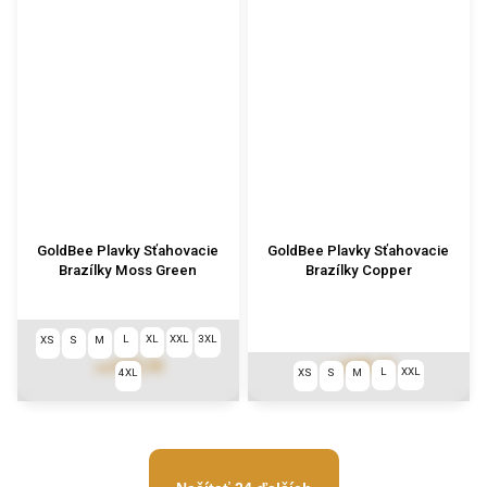
GoldBee Plavky Sťahovacie
GoldBee Plavky Sťahovacie
Brazílky Moss Green
Brazílky Copper
L
XL
XXL
3XL
XS
S
M
€49,10
€49,10
od
od
L
XXL
4XL
XS
S
M