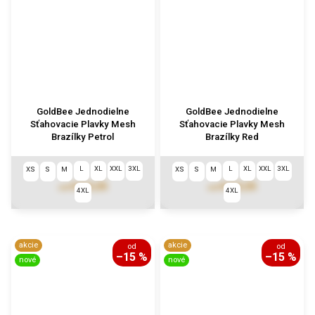
GoldBee Jednodielne
GoldBee Jednodielne
Sťahovacie Plavky Mesh
Sťahovacie Plavky Mesh
Brazílky Petrol
Brazílky Red
L
XL
XXL
3XL
L
XL
XXL
3XL
XS
S
M
XS
S
M
€113,55
€113,55
od
od
4XL
4XL
akcie
akcie
od
od
–15 %
–15 %
nové
nové