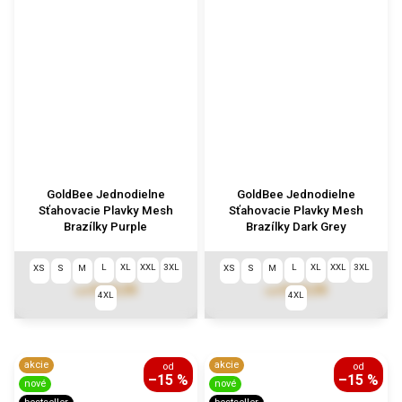
GoldBee Jednodielne
GoldBee Jednodielne
Sťahovacie Plavky Mesh
Sťahovacie Plavky Mesh
Brazílky Purple
Brazílky Dark Grey
L
XL
XXL
3XL
L
XL
XXL
3XL
XS
S
M
XS
S
M
€113,55
€113,55
od
od
4XL
4XL
akcie
akcie
od
od
–15 %
–15 %
nové
nové