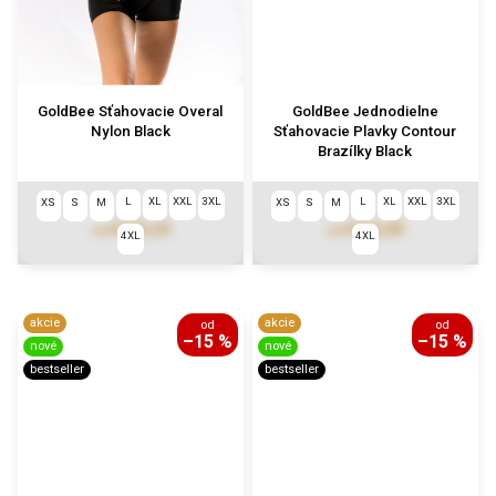
GoldBee Sťahovacie Overal
GoldBee Jednodielne
Nylon Black
Sťahovacie Plavky Contour
Brazílky Black
L
XL
XXL
3XL
L
XL
XXL
3XL
XS
S
M
XS
S
M
€115,24
€122,03
od
od
4XL
4XL
akcie
akcie
od
od
–15 %
–15 %
nové
nové
bestseller
bestseller