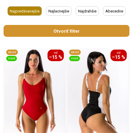
Najpredávanejšie
Najlacnejšie
Najdrahšie
Abecedne
Otvoriť filter
akcie
akcie
od
od
–15 %
–15 %
nové
nové