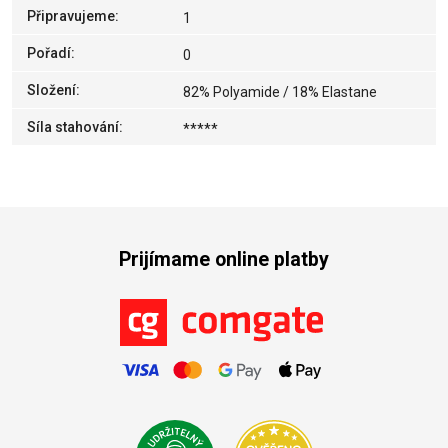
Připravujeme
:
1
Pořadí
:
0
Složení
:
82% Polyamide / 18% Elastane
Síla stahování
:
*****
Prijímame online platby