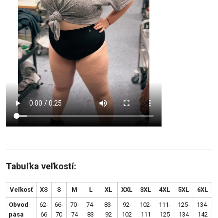
Tabuľka veľkostí:
Veľkosť
XS
S
M
L
XL
XXL
3XL
4XL
5XL
6XL
Obvod
62-
66-
70-
74-
83-
92-
102-
111-
125-
134-
pása
66
70
74
83
92
102
111
125
134
142