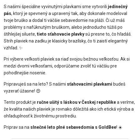
S našimi špeciálne vyvinutými plavkami sme vytvorili
jedinečný
pás
, ktorý je spevnený a upravený tak, aby dokonale modeloval
tvoje bruško a dodal ti väčšie sebavedomie na pláži. Či už máš
problémy s nafúknutým bruškom, alebo jednoducho túžiš po
štíhlejšej siluete,
tieto sťahovacie plavky
sú presne to, čo hľadáš.
Strih plaviek na zadku je klasicky brazílsky, čo ti zaistí elegantný
vzhľad. ✨
Pri výbere veľkosti plaviek sa riaď svojou bežnou veľkosťou. Ak si
medzi dvomi veľkosťami, odporúčame zvoliť tú väčšiu pre
pohodlnejšie nosenie.
Pripravuješ sa na leto? S našimi
sťahovacími plavkami
budeš
vyzerať úžasne! 😍
Tento produkt je
ručne ušitý s láskou v Českej republike
a veríme,
že kvalita našich plaviek je rovnako dôležitá ako ich etická výroba a
ohľaduplnosť k životnému prostrediu.
Priprav sa na
slnečné leto plné sebavedomia s GoldBee
! ☀️