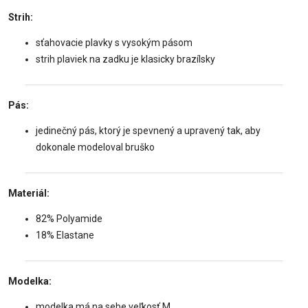
Strih:
sťahovacie plavky s vysokým pásom
strih plaviek na zadku je klasicky brazílsky
Pás:
jedinečný pás, ktorý je spevnený a upravený tak, aby
dokonale modeloval bruško
Materiál:
82% Polyamide
18% Elastane
Modelka:
modelka má na sebe veľkosť M