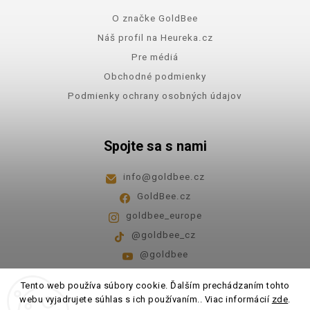
O značke GoldBee
Náš profil na Heureka.cz
Pre médiá
Obchodné podmienky
Podmienky ochrany osobných údajov
Spojte sa s nami
info
@
goldbee.cz
GoldBee.cz
goldbee_europe
@goldbee_cz
@goldbee
Pondelok - piatok
8:00-14:00
Tento web používa súbory cookie. Ďalším prechádzaním tohto
webu vyjadrujete súhlas s ich používaním.. Viac informácií
zde
.