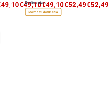
€49,10
€49,10
Zvoľte variant
€49,10
€52,49
€52,4
Možnosti doručenia