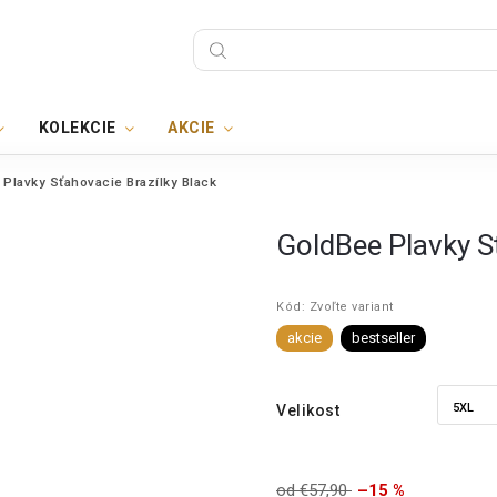
KOLEKCIE
AKCIE
Plavky Sťahovacie Brazílky Black
GoldBee Plavky S
Kód:
Zvoľte variant
akcie
bestseller
Velikost
od €57,90
–15 %