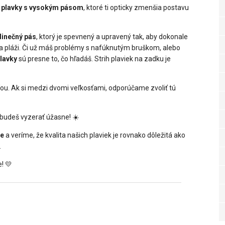
e plavky s vysokým pásom
, ktoré ti opticky zmenšia postavu
dinečný pás
, ktorý je spevnený a upravený tak, aby dokonale
na pláži. Či už máš problémy s nafúknutým bruškom, alebo
lavky
sú presne to, čo hľadáš. Strih plaviek na zadku je
sťou. Ak si medzi dvomi veľkosťami, odporúčame zvoliť tú
budeš vyzerať úžasne! ☀️
ke
a veríme, že kvalita našich plaviek je rovnako dôležitá ako
.
! 💛