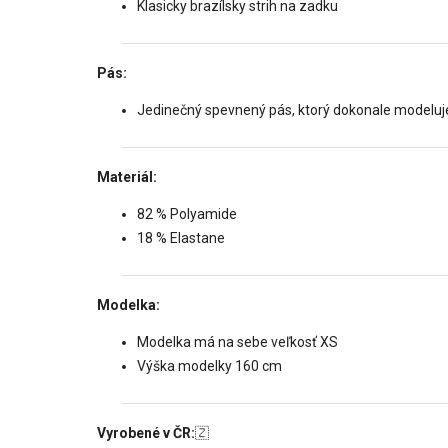
Klasicky brazílsky strih na zadku
Pás:
Jedinečný spevnený pás, ktorý dokonale modeluj
Materiál:
82 % Polyamide
18 % Elastane
Modelka:
Modelka má na sebe veľkosť XS
Výška modelky 160 cm
Vyrobené v ČR:
🇿