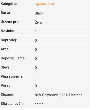
Kategória
:
Spodné diely
Barva
:
Black
Určeno pro
:
Ženy
Novinka
:
1
Doprodej
:
0
Akce
:
0
Doporučujeme
:
0
Sleva
:
0
Připravujeme
:
1
Pořadí
:
0
Složení
:
82% Polyamide / 18% Elastane
Síla stahování
:
*****