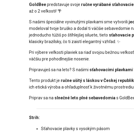
GoldBee
predstavuje svoje
ručne vyrábané sťahovaci
až o 2 veľkosti! 🌴
S našimi špeciálne vyvinutými plavkami sme vytvorili
je
modeloval tvoje bruško a dodal ti väčšie sebavedomie 
jednoducho túžiš po štíhlejšej siluete, tieto
sťahovacie p
klasicky brazílsky, čo ti zaistí elegantný vzhľad. ✨
Pri výbere veľkosti plaviek sa riaď svojou bežnou veľko
väčšiu pre pohodlnejšie nosenie.
Pripravuješ sa na leto? S našimi
sťahovacími plavkami
Tento produkt je
ručne ušitý s láskou v Českej republi
ich etická výroba a ohľaduplnosť k životnému prostrediu
Priprav sa na
slnečné leto plné sebavedomia
s GoldBee
Strih:
Sťahovacie plavky s vysokým pásom