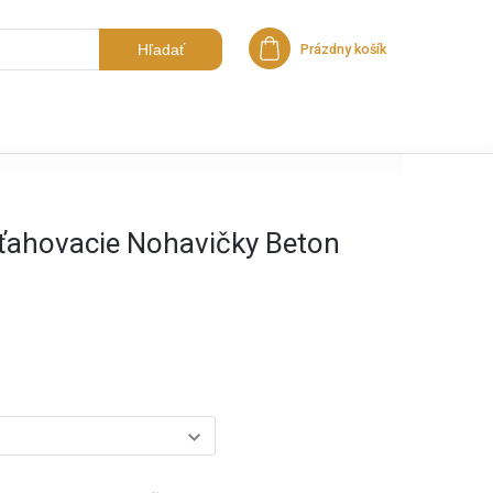
Hľadať
Prázdny košík
Nákupný košík
ťahovacie Nohavičky Beton