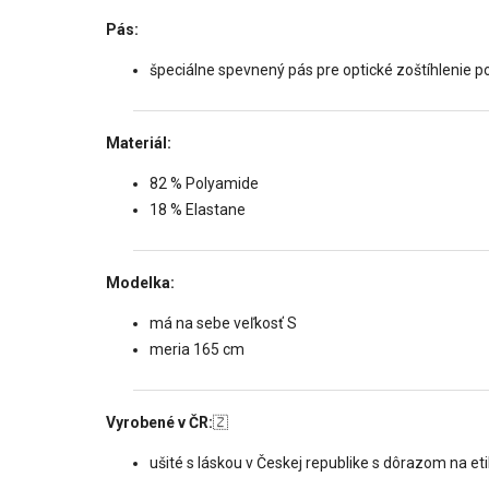
Pás:
špeciálne spevnený pás pre optické zoštíhlenie po
Materiál:
82 % Polyamide
18 % Elastane
Modelka:
má na sebe veľkosť S
meria 165 cm
Vyrobené v ČR:
🇿
ušité s láskou v Českej republike s dôrazom na et