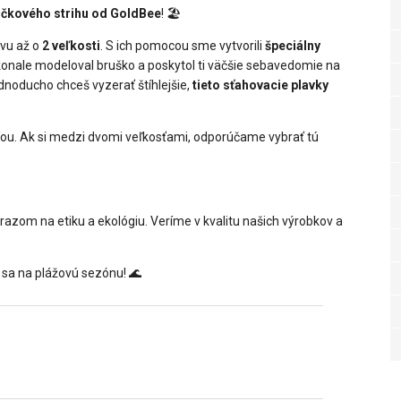
ičkového strihu od GoldBee
! 🏖️
avu až o
2 veľkosti
. S ich pomocou sme vytvorili
špeciálny
i dokonale modeloval bruško a poskytol ti väčšie sebavedomie na
noducho chceš vyzerať štíhlejšie,
tieto sťahovacie plavky
sťou. Ak si medzi dvomi veľkosťami, odporúčame vybrať tú
ôrazom na etiku a ekológiu. Veríme v kvalitu našich výrobkov a
 sa na plážovú sezónu! 🌊