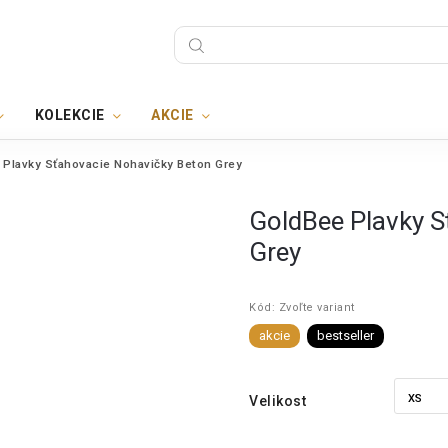
KOLEKCIE
AKCIE
 Plavky Sťahovacie Nohavičky Beton Grey
GoldBee Plavky S
Grey
Kód:
Zvoľte variant
akcie
bestseller
Velikost