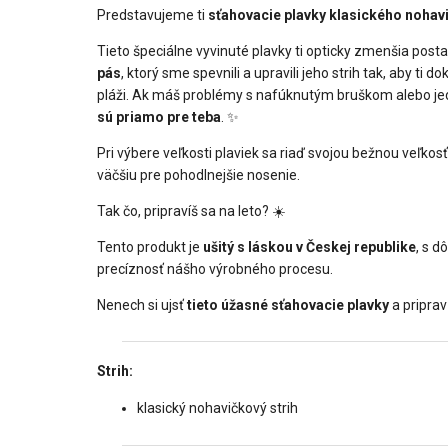
Predstavujeme ti
sťahovacie plavky klasického nohav
Tieto špeciálne vyvinuté plavky ti opticky zmenšia post
pás
, ktorý sme spevnili a upravili jeho strih tak, aby t
pláži. Ak máš problémy s nafúknutým bruškom alebo jed
sú priamo pre teba
. ✨
Pri výbere veľkosti plaviek sa riaď svojou bežnou veľko
väčšiu pre pohodlnejšie nosenie.
Tak čo, pripravíš sa na leto? ☀️
Tento produkt je
ušitý s láskou v Českej republike
, s d
precíznosť nášho výrobného procesu.
Nenech si ujsť
tieto úžasné sťahovacie plavky
a priprav
Strih:
klasický nohavičkový strih