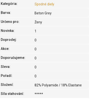
Kategória
:
Spodné diely
Barva
:
Beton Grey
Určeno pro
:
Ženy
Novinka
:
1
Doprodej
:
0
Akce
:
0
Doporučujeme
:
0
Sleva
:
0
Pořadí
:
0
Složení
:
82% Polyamide / 18% Elastane
Síla stahování
:
*****