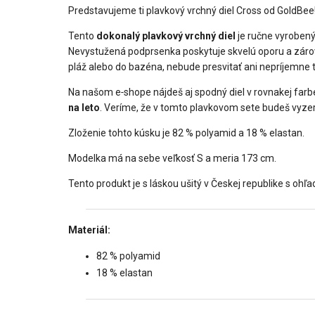
Predstavujeme ti plavkový vrchný diel Cross od GoldBee!
Tento
dokonalý plavkový vrchný diel
je ručne vyrobený 
Nevystužená podprsenka poskytuje skvelú oporu a zároveň
pláž alebo do bazéna, nebude presvitať ani nepríjemne tla
Na našom e‑shope nájdeš aj spodný diel v rovnakej farbe,
na leto
. Veríme, že v tomto plavkovom sete budeš vyze
Zloženie tohto kúsku je 82 % polyamid a 18 % elastan.
Modelka má na sebe veľkosť S a meria 173 cm.
Tento produkt je s láskou ušitý v Českej republike s ohľa
Materiál:
82 % polyamid
18 % elastan