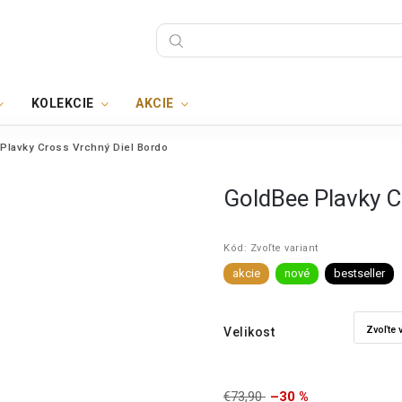
KOLEKCIE
AKCIE
Plavky Cross Vrchný Diel Bordo
GoldBee Plavky C
Kód:
Zvoľte variant
akcie
nové
bestseller
Velikost
€73,90
–30 %