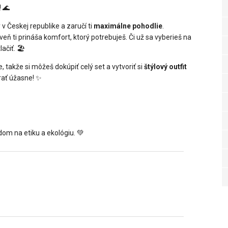
 🌊
v Českej republike a zaručí ti
maximálne pohodlie
.
 ti prináša komfort, ktorý potrebuješ. Či už sa vyberieš na
čiť. 🏖️
 takže si môžeš dokúpiť celý set a vytvoriť si
štýlový outfit
rať úžasne! ✨
dom na etiku a ekológiu. 💚