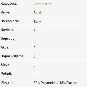
Kategória
:
Vrchné diely
Barva
:
Bordo
Určeno pro
:
Ženy
Novinka
:
1
Doprodej
:
0
Akce
:
0
Doporučujeme
:
0
Sleva
:
0
Pořadí
:
0
Složení
:
82% Polyamide / 18% Elastane