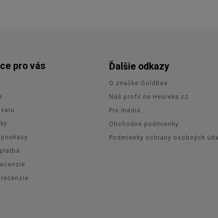
ce pro vás
Ďalšie odkazy
O značke GoldBee
e
Náš profil na Heureka.cz
ovaru
Pre médiá
zky
Obchodné podmienky
 poukazy
Podmienky ochrany osobných úda
platba
recenzie
orecenzie