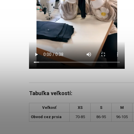
Tabuľka veľkostí:
Veľkosť
XS
S
M
Obvod cez prsia
70-85
86-95
96-105