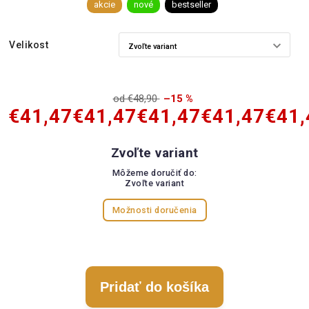
akcie
nové
bestseller
Velikost
od €48,90
–15 %
€41,47
€41,47
€41,47
€41,47
€41,
Zvoľte variant
Môžeme doručiť do:
Zvoľte variant
Možnosti doručenia
Pridať do košíka