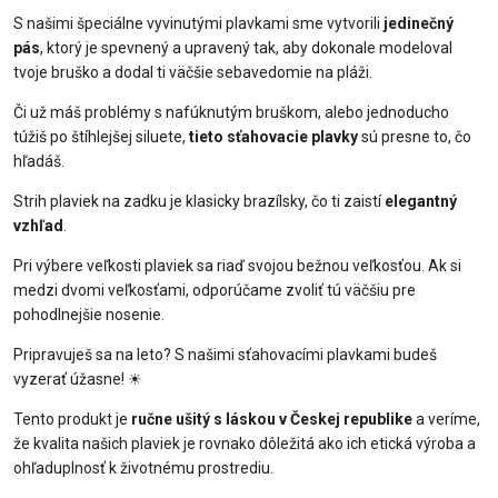
S našimi špeciálne vyvinutými plavkami sme vytvorili
jedinečný
pás
, ktorý je spevnený a upravený tak, aby dokonale modeloval
tvoje bruško a dodal ti väčšie sebavedomie na pláži.
Či už máš problémy s nafúknutým bruškom, alebo jednoducho
túžiš po štíhlejšej siluete,
tieto sťahovacie plavky
sú presne to, čo
hľadáš.
Strih plaviek na zadku je klasicky brazílsky, čo ti zaistí
elegantný
vzhľad
.
Pri výbere veľkosti plaviek sa riaď svojou bežnou veľkosťou. Ak si
medzi dvomi veľkosťami, odporúčame zvoliť tú väčšiu pre
pohodlnejšie nosenie.
Pripravuješ sa na leto? S našimi sťahovacími plavkami budeš
vyzerať úžasne!
☀
Tento produkt je
ručne ušitý s láskou v Českej republike
a veríme,
že kvalita našich plaviek je rovnako dôležitá ako ich etická výroba a
ohľaduplnosť k životnému prostrediu.