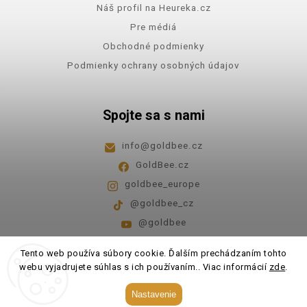
Náš profil na Heureka.cz
Pre médiá
Obchodné podmienky
Podmienky ochrany osobných údajov
Spojte sa s nami
info
@
goldbee.cz
GoldBee.cz
goldbee_europe
@goldbee_cz
@goldbee
Pondelok - piatok
8:00-14:00
Tento web používa súbory cookie. Ďalším prechádzaním tohto
webu vyjadrujete súhlas s ich používaním.. Viac informácií
zde
.
Copyright 2026
GoldBee
. Všetky práva vyhradené.
Nastavenie