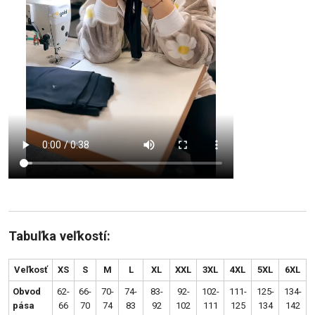
Tabuľka veľkostí:
Veľkosť
XS
S
M
L
XL
XXL
3XL
4XL
5XL
6XL
Obvod
62-
66-
70-
74-
83-
92-
102-
111-
125-
134-
pása
66
70
74
83
92
102
111
125
134
142