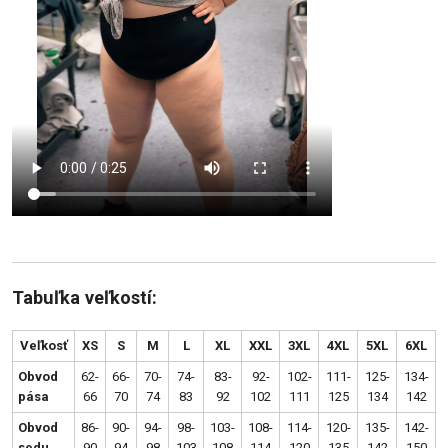
Tabuľka veľkostí:
Veľkosť
XS
S
M
L
XL
XXL
3XL
4XL
5XL
6XL
Obvod
62-
66-
70-
74-
83-
92-
102-
111-
125-
134-
pása
66
70
74
83
92
102
111
125
134
142
Obvod
86-
90-
94-
98-
103-
108-
114-
120-
135-
142-
sedu
90
94
98
103
108
114
120
135
142
150