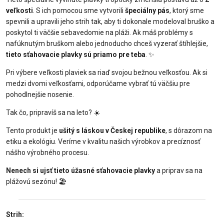
veľkosti
. S ich pomocou sme vytvorili
špeciálny pás
, ktorý sme
spevnili a upravili jeho strih tak, aby ti dokonale modeloval bruško a
poskytol ti väčšie sebavedomie na pláži. Ak máš problémy s
nafúknutým bruškom alebo jednoducho chceš vyzerať štíhlejšie,
tieto sťahovacie plavky sú priamo pre teba
. ✨
Pri výbere veľkosti plaviek sa riaď svojou bežnou veľkosťou. Ak si
medzi dvomi veľkosťami, odporúčame vybrať tú väčšiu pre
pohodlnejšie nosenie.
Tak čo, pripravíš sa na leto? ☀️
Tento produkt je
ušitý s láskou v Českej republike
, s dôrazom na
etiku a ekológiu. Veríme v kvalitu našich výrobkov a precíznosť
nášho výrobného procesu.
Nenech si ujsť tieto úžasné sťahovacie plavky
a priprav sa na
plážovú sezónu! 🏖️
Strih: