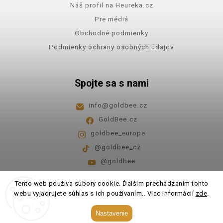
Náš profil na Heureka.cz
Pre médiá
Obchodné podmienky
Podmienky ochrany osobných údajov
Spojte sa s nami
info
@
goldbee.cz
GoldBee.cz
goldbee_europe
@goldbee_cz
@goldbee
Pondelok - piatok
8:00-14:00
Tento web používa súbory cookie. Ďalším prechádzaním tohto
webu vyjadrujete súhlas s ich používaním.. Viac informácií
zde
.
Copyright 2026
GoldBee
. Všetky práva vyhradené.
Nastavenie