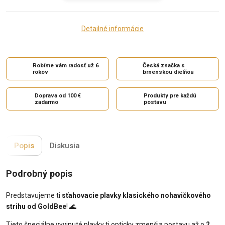
Detailné informácie
Robíme vám radosť už 6
Česká značka s
rokov
brnenskou dielňou
Doprava od 100 €
Produkty pre každú
zadarmo
postavu
Popis
Diskusia
Podrobný popis
Predstavujeme ti
sťahovacie plavky klasického nohavičkového
strihu od GoldBee
! 🌊
Tieto špeciálne vyvinuté plavky ti opticky zmenšia postavu až o
2