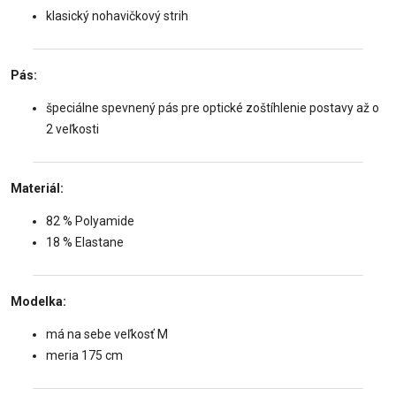
klasický nohavičkový strih
Pás:
špeciálne spevnený pás pre optické zoštíhlenie postavy až o
2 veľkosti
Materiál:
82 % Polyamide
18 % Elastane
Modelka:
má na sebe veľkosť M
meria 175 cm