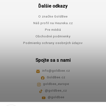
Ďalšie odkazy
O značke GoldBee
Náš profil na Heureka.cz
Pre médiá
Obchodné podmienky
Podmienky ochrany osobných údajov
Spojte sa s nami
info
@
goldbee.cz
GoldBee.cz
goldbee_europe
@goldbee_cz
@goldbee