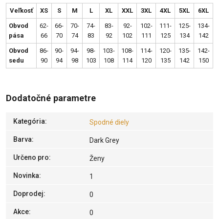
Veľkosť
XS
S
M
L
XL
XXL
3XL
4XL
5XL
6XL
Obvod
62-
66-
70-
74-
83-
92-
102-
111-
125-
134-
pása
66
70
74
83
92
102
111
125
134
142
Obvod
86-
90-
94-
98-
103-
108-
114-
120-
135-
142-
sedu
90
94
98
103
108
114
120
135
142
150
Dodatočné parametre
Kategória
:
Spodné diely
Barva
:
Dark Grey
Určeno pro
:
Ženy
Novinka
:
1
Doprodej
:
0
Akce
:
0