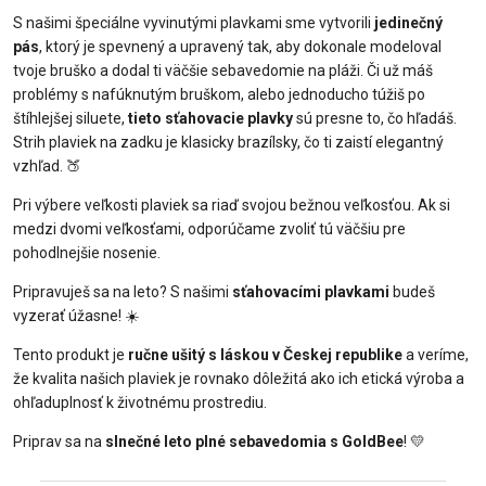
S našimi špeciálne vyvinutými plavkami sme vytvorili
jedinečný
pás
, ktorý je spevnený a upravený tak, aby dokonale modeloval
tvoje bruško a dodal ti väčšie sebavedomie na pláži. Či už máš
problémy s nafúknutým bruškom, alebo jednoducho túžiš po
štíhlejšej siluete,
tieto sťahovacie plavky
sú presne to, čo hľadáš.
Strih plaviek na zadku je klasicky brazílsky, čo ti zaistí elegantný
vzhľad. 🍑
Pri výbere veľkosti plaviek sa riaď svojou bežnou veľkosťou. Ak si
medzi dvomi veľkosťami, odporúčame zvoliť tú väčšiu pre
pohodlnejšie nosenie.
Pripravuješ sa na leto? S našimi
sťahovacími plavkami
budeš
vyzerať úžasne! ☀️
Tento produkt je
ručne ušitý s láskou v Českej republike
a veríme,
že kvalita našich plaviek je rovnako dôležitá ako ich etická výroba a
ohľaduplnosť k životnému prostrediu.
Priprav sa na
slnečné leto plné sebavedomia s GoldBee
! 💛