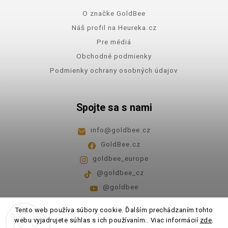
O značke GoldBee
Náš profil na Heureka.cz
Pre médiá
Obchodné podmienky
Podmienky ochrany osobných údajov
Spojte sa s nami
info
@
goldbee.cz
GoldBee.cz
goldbee_europe
@goldbee_cz
@goldbee
Pondelok - piatok
8:00-14:00
Tento web používa súbory cookie. Ďalším prechádzaním tohto
webu vyjadrujete súhlas s ich používaním.. Viac informácií
zde
.