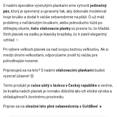
S našimi špeciálne vyvinutými plavkami sme vytvorili
jedinečný
pás
, ktorý je spevnený a upravený tak, aby dokonale modeloval
tvoje bruško a dodal ti väčšie sebavedomie na pláži. Či už máš
problémy s nafúknutým bruškom, alebo jednoducho túžiš po
štíhlejšej siluete,
tieto sťahovacie plavky
sú presne to, čo hľadáš.
Strih plaviek na zadku je klasicky brazílsky, čo ti zaistí elegantný
vzhľad. ✨
Pri výbere veľkosti plaviek sa riaď svojou bežnou veľkosťou. Ak si
medzi dvomi veľkosťami, odporúčame zvoliť tú väčšiu pre
pohodlnejšie nosenie.
Pripravuješ sa na leto? S našimi
sťahovacími plavkami
budeš
vyzerať úžasne! 😍
Tento produkt je
ručne ušitý s láskou v Českej republike
a veríme,
že kvalita našich plaviek je rovnako dôležitá ako ich etická výroba a
ohľaduplnosť k životnému prostrediu.
Priprav sa na
slnečné leto plné sebavedomia s GoldBee
! ☀️