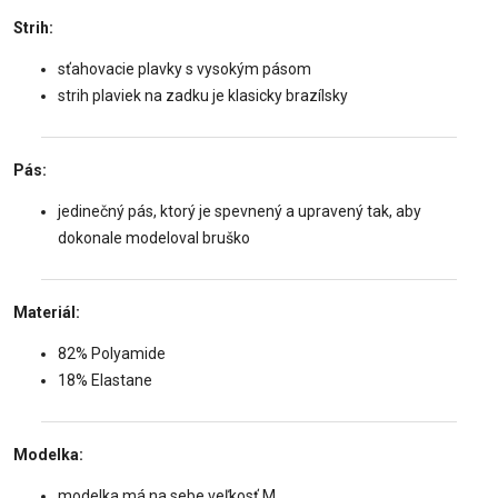
Strih:
sťahovacie plavky s vysokým pásom
strih plaviek na zadku je klasicky brazílsky
Pás:
jedinečný pás, ktorý je spevnený a upravený tak, aby
dokonale modeloval bruško
Materiál:
82% Polyamide
18% Elastane
Modelka:
modelka má na sebe veľkosť M