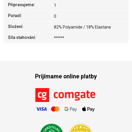
Připravujeme
:
1
Pořadí
:
0
Složení
:
82% Polyamide / 18% Elastane
Síla stahování
:
*****
Prijímame online platby