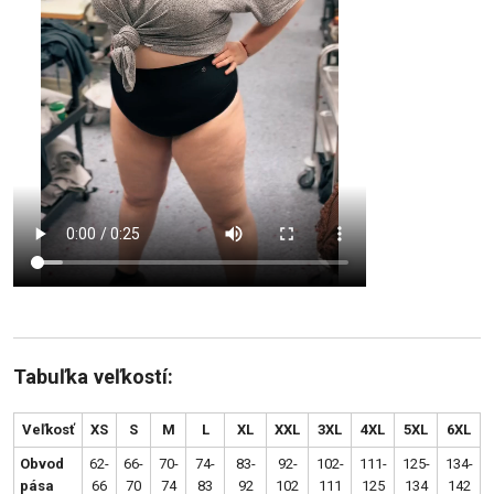
Tabuľka veľkostí:
Veľkosť
XS
S
M
L
XL
XXL
3XL
4XL
5XL
6XL
Obvod
62-
66-
70-
74-
83-
92-
102-
111-
125-
134-
pása
66
70
74
83
92
102
111
125
134
142