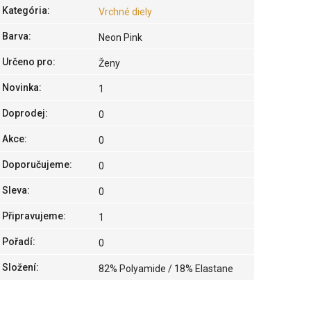
Kategória
:
Vrchné diely
Barva
:
Neon Pink
Určeno pro
:
Ženy
Novinka
:
1
Doprodej
:
0
Akce
:
0
Doporučujeme
:
0
Sleva
:
0
Připravujeme
:
1
Pořadí
:
0
Složení
:
82% Polyamide / 18% Elastane