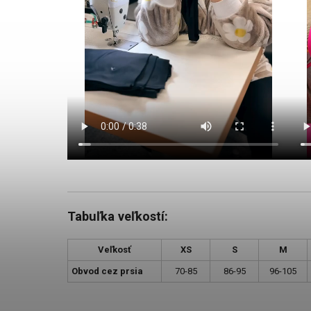
Tabuľka veľkostí:
Veľkosť
XS
S
M
Obvod cez prsia
70-85
86-95
96-105