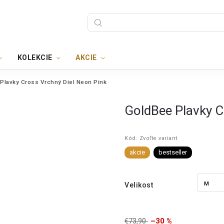
KOLEKCIE
AKCIE
Plavky Cross Vrchný Diel Neon Pink
GoldBee Plavky C
Kód:
Zvoľte variant
akcie
bestseller
Velikost
€73,90
–30 %