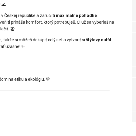
 🌊
v Českej republike a zaručí ti
maximálne pohodlie
.
 ti prináša komfort, ktorý potrebuješ. Či už sa vyberieš na
čiť. 🏖️
 takže si môžeš dokúpiť celý set a vytvoriť si
štýlový outfit
rať úžasne! ✨
dom na etiku a ekológiu. 💚