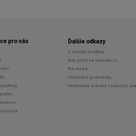
ce pro vás
Ďalšie odkazy
O značke GoldBee
e
Náš profil na Heureka.cz
ovaru
Pre médiá
zky
Obchodné podmienky
 poukazy
Podmienky ochrany osobných úda
platba
recenzie
orecenzie