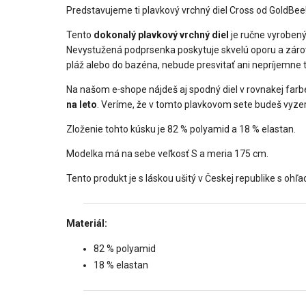
Predstavujeme ti plavkový vrchný diel Cross od GoldBee!
Tento
dokonalý plavkový vrchný diel
je ručne vyrobený 
Nevystužená podprsenka poskytuje skvelú oporu a zároveň
pláž alebo do bazéna, nebude presvitať ani nepríjemne tla
Na našom e‑shope nájdeš aj spodný diel v rovnakej farbe,
na leto
. Veríme, že v tomto plavkovom sete budeš vyze
Zloženie tohto kúsku je 82 % polyamid a 18 % elastan.
Modelka má na sebe veľkosť S a meria 175 cm.
Tento produkt je s láskou ušitý v Českej republike s ohľa
Materiál:
82 % polyamid
18 % elastan