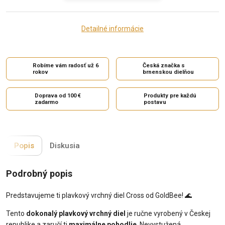
Detailné informácie
Robíme vám radosť už 6
Česká značka s
rokov
brnenskou dielňou
Doprava od 100 €
Produkty pre každú
zadarmo
postavu
Popis
Diskusia
Podrobný popis
Predstavujeme ti plavkový vrchný diel Cross od GoldBee! 🌊
Tento
dokonalý plavkový vrchný diel
je ručne vyrobený v Českej
republike a zaručí ti
maximálne pohodlie
. Nevystužená