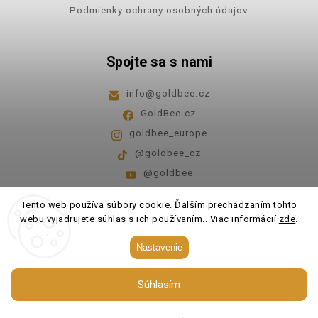
Podmienky ochrany osobných údajov
Spojte sa s nami
info
@
goldbee.cz
GoldBee.cz
goldbee_europe
@goldbee_cz
@goldbee
Pondelok - piatok
8:00-14:00
Tento web používa súbory cookie. Ďalším prechádzaním tohto
webu vyjadrujete súhlas s ich používaním.. Viac informácií
zde
.
Copyright 2026
GoldBee
. Všetky práva vyhradené.
Nastavenie
Upraviť nastavenie cookies
Súhlasím
Vytvořil
Shoptet
| Design
Shoptak.cz.