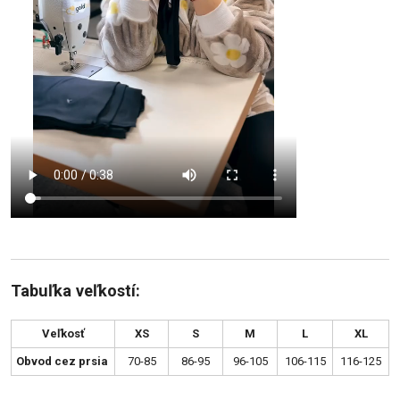
Tabuľka veľkostí:
Veľkosť
XS
S
M
L
XL
Obvod cez prsia
70-85
86-95
96-105
106-115
116-125