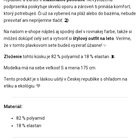
podprsenka poskytuje skvelú oporu a zároveň ti prináša komfort,
ktorý potrebuješ. Či už sa vyberieš na pláž alebo do bazéna, nebude
presvitať ani nepríjemne tlačiť. 🏖️
Na našom e‑shope nájdeš aj spodný diel v rovnakej farbe, takže si
môžeš dokúpiť celý set a vytvoriť si
štýlový outfit na leto
. Veríme,
že v tomto plavkovom sete budeš vyzerať úžasne! ✨
Zloženie
tohto kúsku je 82 % polyamid a 18 % elastan. 🧵
Modelka má na sebe veľkosť S a meria 175 cm.
Tento produkt je s láskou ušitý v Českej republike s ohľadom na
etiku a ekológiu. 💚
Materiál:
82 % polyamid
18 % elastan