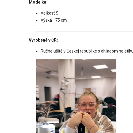
Modelka:
Veľkosť S
Výška 175 cm
Vyrobené v ČR:
Ručne ušité v Českej republike s ohľadom na etiku