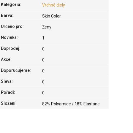
Kategória
:
Vrchné diely
Barva
:
Skin Color
Určeno pro
:
Ženy
Novinka
:
1
Doprodej
:
0
Akce
:
0
Doporučujeme
:
0
Sleva
:
0
Pořadí
:
0
Složení
:
82% Polyamide / 18% Elastane