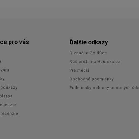
ce pro vás
Ďalšie odkazy
O značke GoldBee
e
Náš profil na Heureka.cz
ovaru
Pre médiá
zky
Obchodné podmienky
 poukazy
Podmienky ochrany osobných úda
platba
recenzie
orecenzie