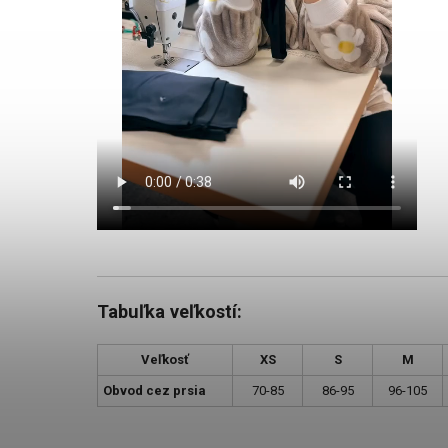
Tabuľka veľkostí:
Veľkosť
XS
S
M
Obvod cez prsia
70-85
86-95
96-105