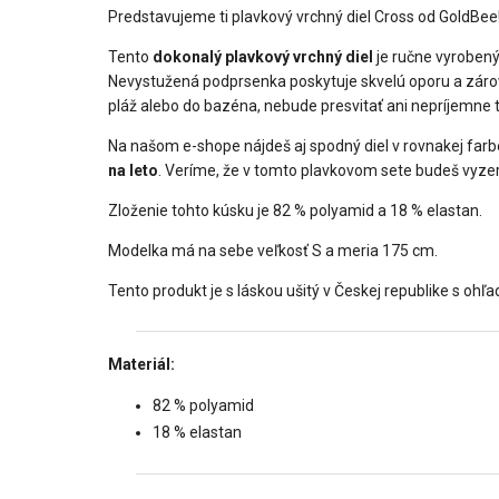
Predstavujeme ti plavkový vrchný diel Cross od GoldBee!
Tento
dokonalý plavkový vrchný diel
je ručne vyrobený
Nevystužená podprsenka poskytuje skvelú oporu a zároveň
pláž alebo do bazéna, nebude presvitať ani nepríjemne tla
Na našom e-shope nájdeš aj spodný diel v rovnakej farbe,
na leto
. Veríme, že v tomto plavkovom sete budeš vyze
Zloženie tohto kúsku je 82 % polyamid a 18 % elastan.
Modelka má na sebe veľkosť S a meria 175 cm.
Tento produkt je s láskou ušitý v Českej republike s ohľa
Materiál:
82 % polyamid
18 % elastan