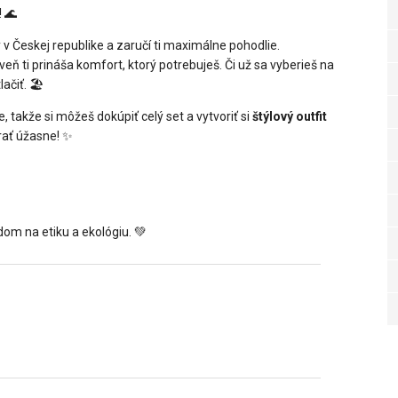
 🌊
 v Českej republike a zaručí ti maximálne pohodlie.
 ti prináša komfort, ktorý potrebuješ. Či už sa vyberieš na
čiť. 🏖️
 takže si môžeš dokúpiť celý set a vytvoriť si
štýlový outfit
rať úžasne! ✨
dom na etiku a ekológiu. 💚