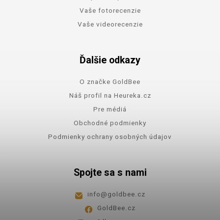
Vaše fotorecenzie
Vaše videorecenzie
Ďalšie odkazy
O značke GoldBee
Náš profil na Heureka.cz
Pre médiá
Obchodné podmienky
Podmienky ochrany osobných údajov
Spojte sa s nami
info
@
goldbee.cz
GoldBee.cz