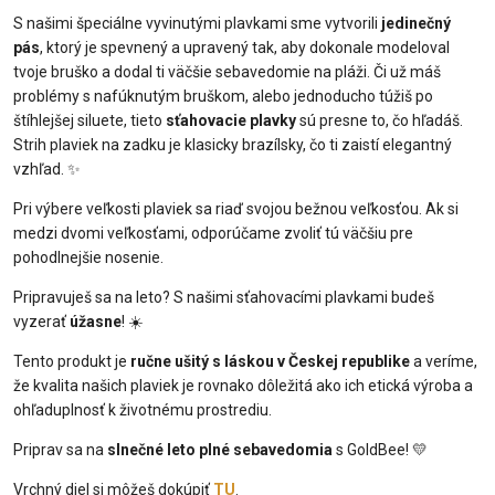
S našimi špeciálne vyvinutými plavkami sme vytvorili
jedinečný
pás
, ktorý je spevnený a upravený tak, aby dokonale modeloval
tvoje bruško a dodal ti väčšie sebavedomie na pláži. Či už máš
problémy s nafúknutým bruškom, alebo jednoducho túžiš po
štíhlejšej siluete, tieto
sťahovacie plavky
sú presne to, čo hľadáš.
Strih plaviek na zadku je klasicky brazílsky, čo ti zaistí elegantný
vzhľad. ✨
Pri výbere veľkosti plaviek sa riaď svojou bežnou veľkosťou. Ak si
medzi dvomi veľkosťami, odporúčame zvoliť tú väčšiu pre
pohodlnejšie nosenie.
Pripravuješ sa na leto? S našimi sťahovacími plavkami budeš
vyzerať
úžasne
! ☀️
Tento produkt je
ručne ušitý s láskou v Českej republike
a veríme,
že kvalita našich plaviek je rovnako dôležitá ako ich etická výroba a
ohľaduplnosť k životnému prostrediu.
Priprav sa na
slnečné leto plné sebavedomia
s GoldBee! 💛
Vrchný diel si môžeš dokúpiť
TU
.