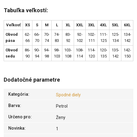
Tabuľka veľkostí:
Veľkosť
XS
S
M
L
XL
XXL
3XL
4XL
5XL
6XL
Obvod
62-
66-
70-
74-
83-
92-
102-
111-
125-
134-
pása
66
70
74
83
92
102
111
125
134
142
Obvod
86-
90-
94-
98-
103-
108-
114-
120-
135-
142-
sedu
90
94
98
103
108
114
120
135
142
150
Dodatočné parametre
Kategória
:
Spodné diely
Barva
:
Petrol
Určeno pro
:
Ženy
Novinka
:
1