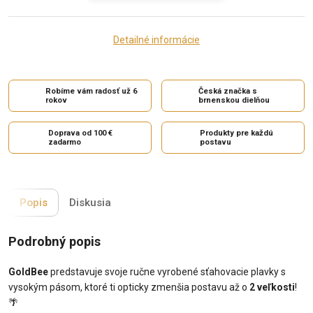
Detailné informácie
Robíme vám radosť už 6
Česká značka s
rokov
brnenskou dielňou
Doprava od 100 €
Produkty pre každú
zadarmo
postavu
Popis
Diskusia
Podrobný popis
GoldBee
predstavuje svoje ručne vyrobené sťahovacie plavky s
vysokým pásom, ktoré ti opticky zmenšia postavu až o
2 veľkosti
!
🌴