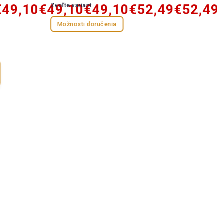
€49,10
€49,10
Zvoľte variant
€49,10
€52,49
€52,4
Možnosti doručenia