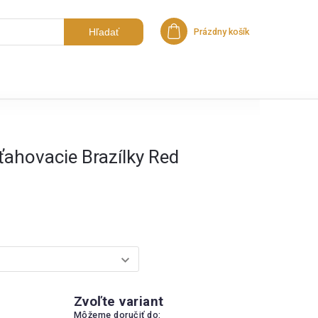
Hľadať
Prázdny košík
Nákupný košík
ťahovacie Brazílky Red
Zvoľte variant
Môžeme doručiť do: