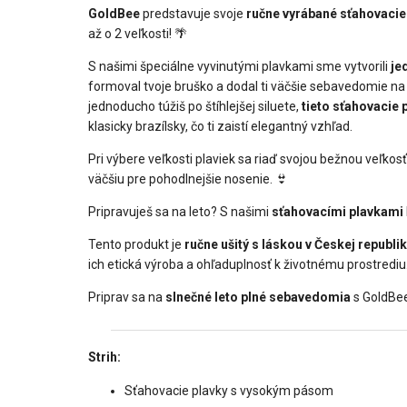
GoldBee
predstavuje svoje
ručne vyrábané sťahovaci
až o 2 veľkosti! 🌴
S našimi špeciálne vyvinutými plavkami sme vytvorili
je
formoval tvoje bruško a dodal ti väčšie sebavedomie na
jednoducho túžiš po štíhlejšej siluete,
tieto sťahovacie 
klasicky brazílsky, čo ti zaistí elegantný vzhľad.
Pri výbere veľkosti plaviek sa riaď svojou bežnou veľko
väčšiu pre pohodlnejšie nosenie. 👙
Pripravuješ sa na leto? S našimi
sťahovacími plavkami
Tento produkt je
ručne ušitý s láskou v Českej republi
ich etická výroba a ohľaduplnosť k životnému prostrediu
Priprav sa na
slnečné leto plné sebavedomia
s GoldBe
Strih:
Sťahovacie plavky s vysokým pásom