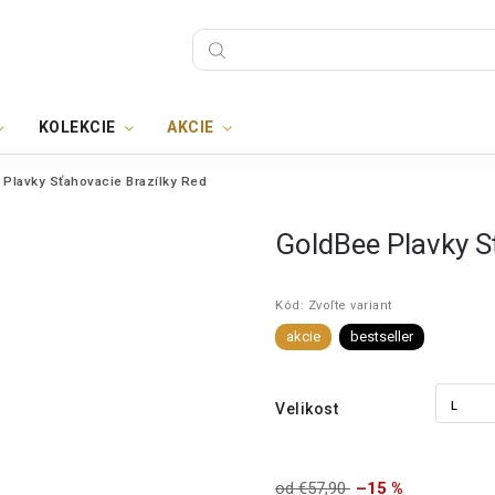
KOLEKCIE
AKCIE
Plavky Sťahovacie Brazílky Red
GoldBee Plavky S
Kód:
Zvoľte variant
akcie
bestseller
Velikost
od €57,90
–15 %