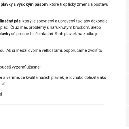
e plavky s vysokým pásom
, ktoré ti opticky zmenšia postavu
dinečný pás
, ktorý je spevnený a upravený tak, aby dokonale
 pláži. Či už máš problémy s nafúknutým bruškom, alebo
plavky
sú presne to, čo hľadáš. Strih plaviek na zadku je
sťou. Ak si medzi dvoma veľkosťami, odporúčame zvoliť tú
budeš vyzerať úžasne!
ke
a veríme, že kvalita našich plaviek je rovnako dôležitá ako
. 🌱
e!