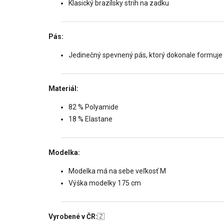
Klasický brazílsky strih na zadku
Pás:
Jedinečný spevnený pás, ktorý dokonale formuje
Materiál:
82 % Polyamide
18 % Elastane
Modelka:
Modelka má na sebe veľkosť M
Výška modelky 175 cm
Vyrobené v ČR:
🇿