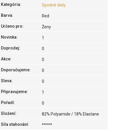
Kategória
:
Spodné diely
Barva
:
Red
Určeno pro
:
Ženy
Novinka
:
1
Doprodej
:
0
Akce
:
0
Doporučujeme
:
0
Sleva
:
0
Připravujeme
:
1
Pořadí
:
0
Složení
:
82% Polyamide / 18% Elastane
Síla stahování
:
*****