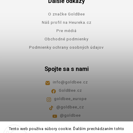
Ďalšie odkazy
O značke GoldBee
Náš profil na Heureka.cz
Pre médiá
Obchodné podmienky
Podmienky ochrany osobných údajov
Spojte sa s nami
info
@
goldbee.cz
GoldBee.cz
goldbee_europe
@goldbee_cz
@goldbee
Pondelok - piatok
8:00-14:00
Tento web používa súbory cookie. Ďalším prechádzaním tohto