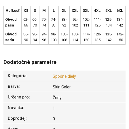
Veľkosť
XS
S
M
L
XL
XXL
3XL
4XL
5XL
6XL
Obvod
62-
66-
70-
74-
83-
92-
102-
111-
125-
134-
pása
66
70
74
83
92
102
111
125
134
142
Obvod
86-
90-
94-
98-
103-
108-
114-
120-
135-
142-
sedu
90
94
98
103
108
114
120
135
142
150
Dodatočné parametre
Kategória
:
Spodné diely
Barva
:
Skin Color
Určeno pro
:
Ženy
Novinka
:
1
Doprodej
:
0