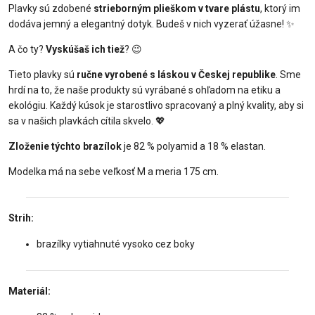
Plavky sú zdobené
strieborným plieškom v tvare plástu
, ktorý im
dodáva jemný a elegantný dotyk. Budeš v nich vyzerať úžasne! ✨
A čo ty?
Vyskúšaš ich tiež
? 😉
Tieto plavky sú
ručne vyrobené s láskou v Českej republike
. Sme
hrdí na to, že naše produkty sú vyrábané s ohľadom na etiku a
ekológiu. Každý kúsok je starostlivo spracovaný a plný kvality, aby si
sa v našich plavkách cítila skvelo. 💖
Zloženie týchto brazílok
je 82 % polyamid a 18 % elastan.
Modelka má na sebe veľkosť M a meria 175 cm.
Strih:
brazílky vytiahnuté vysoko cez boky
Materiál: