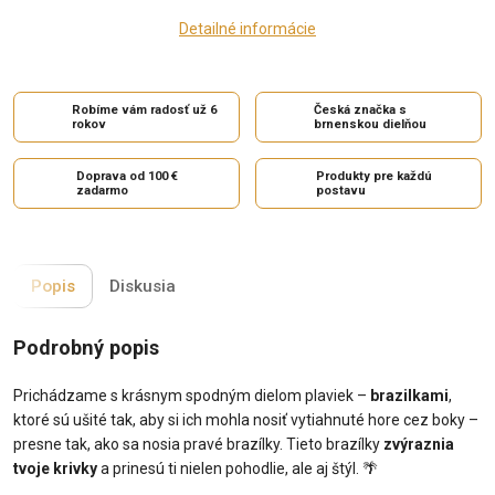
Detailné informácie
Robíme vám radosť už 6
Česká značka s
rokov
brnenskou dielňou
Doprava od 100 €
Produkty pre každú
zadarmo
postavu
Popis
Diskusia
Podrobný popis
Prichádzame s krásnym spodným dielom plaviek –
brazilkami
,
ktoré sú ušité tak, aby si ich mohla nosiť vytiahnuté hore cez boky –
presne tak, ako sa nosia pravé brazílky. Tieto brazílky
zvýraznia
tvoje krivky
a prinesú ti nielen pohodlie, ale aj štýl. 🌴