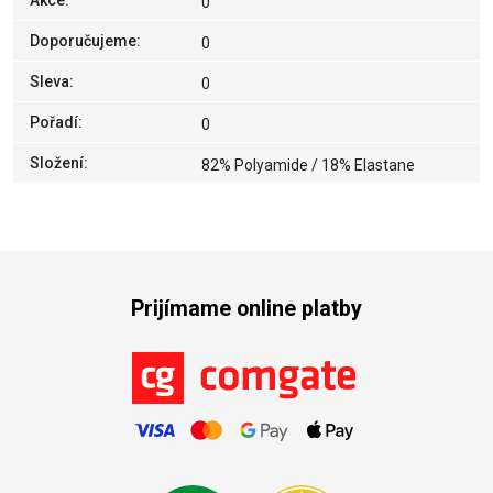
Akce
:
0
Doporučujeme
:
0
Sleva
:
0
Pořadí
:
0
Složení
:
82% Polyamide / 18% Elastane
Prijímame online platby