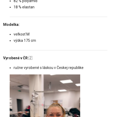
82 % polyamid
18 % elastan
Modelka:
veľkosť M
výška 175 cm
Vyrobené v ČR:
🇿
ručne vyrobené s láskou v Českej republike