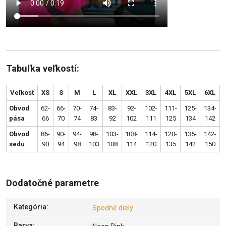
Tabuľka veľkostí:
Veľkosť
XS
S
M
L
XL
XXL
3XL
4XL
5XL
6XL
Obvod
62-
66-
70-
74-
83-
92-
102-
111-
125-
134-
pása
66
70
74
83
92
102
111
125
134
142
Obvod
86-
90-
94-
98-
103-
108-
114-
120-
135-
142-
sedu
90
94
98
103
108
114
120
135
142
150
Dodatočné parametre
Kategória
:
Spodné diely
Barva
: