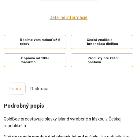
Detailné informácie
Robíme vám radosť už 6
Česká značka s
rokov
brnenskou dielňou
Doprava od 100 €
Produkty pre každú
zadarmo
postavu
Popis
Diskusia
Podrobný popis
GoldBee predstavuje plavky Island vyrobené s láskou v Českej
republike! ☀️
Náš
dokonalý spodný diel plaviek Island
je štýlový a pohodlný na