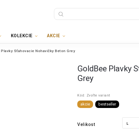
KOLEKCIE
AKCIE
 Plavky Sťahovacie Nohavičky Beton Grey
GoldBee Plavky S
Grey
Kód:
Zvoľte variant
akcie
bestseller
Velikost