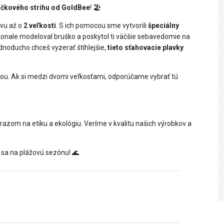
ičkového strihu od GoldBee
! 🏖️
avu až o
2 veľkosti
. S ich pomocou sme vytvorili
špeciálny
i dokonale modeloval bruško a poskytol ti väčšie sebavedomie na
noducho chceš vyzerať štíhlejšie,
tieto sťahovacie plavky
sťou. Ak si medzi dvomi veľkosťami, odporúčame vybrať tú
ôrazom na etiku a ekológiu. Veríme v kvalitu našich výrobkov a
 sa na plážovú sezónu! 🌊