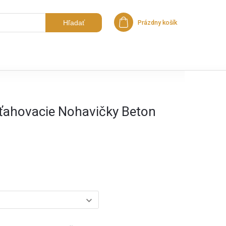
Hľadať
Prázdny košík
Nákupný košík
ťahovacie Nohavičky Beton