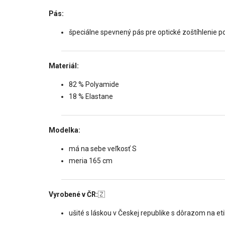
Pás:
špeciálne spevnený pás pre optické zoštíhlenie po
Materiál:
82 % Polyamide
18 % Elastane
Modelka:
má na sebe veľkosť S
meria 165 cm
Vyrobené v ČR:
🇿
ušité s láskou v Českej republike s dôrazom na et