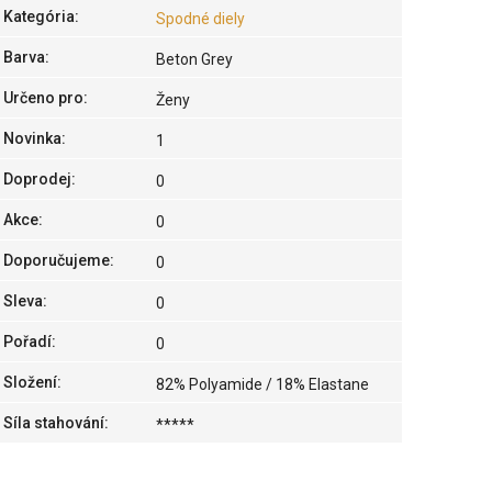
Kategória
:
Spodné diely
Barva
:
Beton Grey
Určeno pro
:
Ženy
Novinka
:
1
Doprodej
:
0
Akce
:
0
Doporučujeme
:
0
Sleva
:
0
Pořadí
:
0
Složení
:
82% Polyamide / 18% Elastane
Síla stahování
:
*****