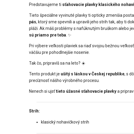
Predstavujeme ti
sťahovacie plavky klasického nohav
Tieto špeciálne vyvinuté plavky ti opticky zmenšia post
pás
, ktorý sme spevnili a upravili jeho strih tak, aby t
pláži. Ak máš problémy s nafúknutým bruškom alebo jed
sú priamo pre teba
. ✨
Pri výbere veľkosti plaviek sa riaď svojou bežnou veľko
väčšiu pre pohodlnejšie nosenie.
Tak čo, pripravíš sa na leto? ☀️
Tento produkt je
ušitý s láskou v Českej republike
, s d
precíznosť nášho výrobného procesu.
Nenech si ujsť
tieto úžasné sťahovacie plavky
a priprav
Strih:
klasický nohavičkový strih