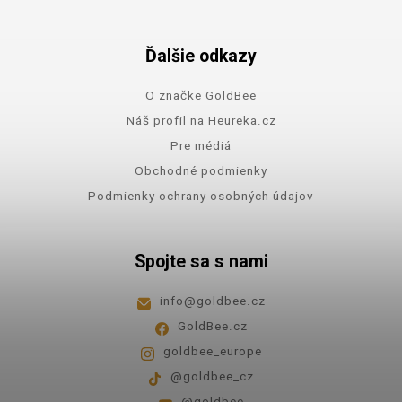
Ďalšie odkazy
O značke GoldBee
Náš profil na Heureka.cz
Pre médiá
Obchodné podmienky
Podmienky ochrany osobných údajov
Spojte sa s nami
info
@
goldbee.cz
GoldBee.cz
goldbee_europe
@goldbee_cz
@goldbee