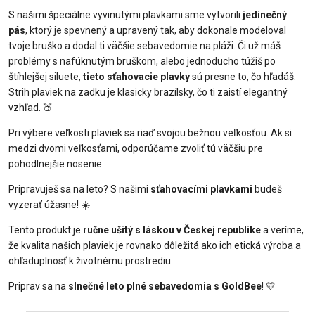
S našimi špeciálne vyvinutými plavkami sme vytvorili
jedinečný
pás
, ktorý je spevnený a upravený tak, aby dokonale modeloval
tvoje bruško a dodal ti väčšie sebavedomie na pláži. Či už máš
problémy s nafúknutým bruškom, alebo jednoducho túžiš po
štíhlejšej siluete,
tieto sťahovacie plavky
sú presne to, čo hľadáš.
Strih plaviek na zadku je klasicky brazílsky, čo ti zaistí elegantný
vzhľad. 🍑
Pri výbere veľkosti plaviek sa riaď svojou bežnou veľkosťou. Ak si
medzi dvomi veľkosťami, odporúčame zvoliť tú väčšiu pre
pohodlnejšie nosenie.
Pripravuješ sa na leto? S našimi
sťahovacími plavkami
budeš
vyzerať úžasne! ☀️
Tento produkt je
ručne ušitý s láskou v Českej republike
a veríme,
že kvalita našich plaviek je rovnako dôležitá ako ich etická výroba a
ohľaduplnosť k životnému prostrediu.
Priprav sa na
slnečné leto plné sebavedomia s GoldBee
! 💛