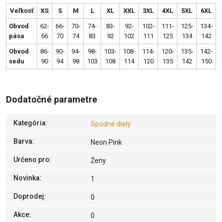
Veľkosť
XS
S
M
L
XL
XXL
3XL
4XL
5XL
6XL
Obvod
62-
66-
70-
74-
83-
92-
102-
111-
125-
134-
pása
66
70
74
83
92
102
111
125
134
142
Obvod
86-
90-
94-
98-
103-
108-
114-
120-
135-
142-
sedu
90
94
98
103
108
114
120
135
142
150
Dodatočné parametre
Kategória
:
Spodné diely
Barva
:
Neon Pink
Určeno pro
:
Ženy
Novinka
:
1
Doprodej
:
0
Akce
:
0