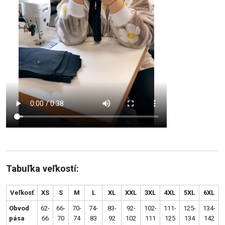
Tabuľka veľkostí:
Veľkosť
XS
S
M
L
XL
XXL
3XL
4XL
5XL
6XL
Obvod
62-
66-
70-
74-
83-
92-
102-
111-
125-
134-
pása
66
70
74
83
92
102
111
125
134
142