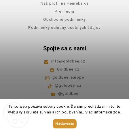
Náš profil na Heureka.cz
Pre médiá
Obchodné podmienky
Podmienky ochrany osobných údajov
Spojte sa s nami
info
@
goldbee.cz
GoldBee.cz
goldbee_europe
@goldbee_cz
@goldbee
Pondelok - piatok
8:00-14:00
Tento web používa súbory cookie. Ďalším prechádzaním tohto
webu vyjadrujete súhlas s ich používaním.. Viac informácií
zde
.
Copyright 2026
GoldBee
. Všetky práva vyhradené.
Nastavenie