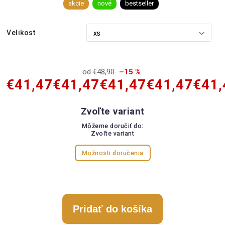
akcie
nové
bestseller
Velikost
od €48,90
–15 %
€41,47
€41,47
€41,47
€41,47
€41,
Zvoľte variant
Môžeme doručiť do:
Zvoľte variant
Možnosti doručenia
Pridať do košíka