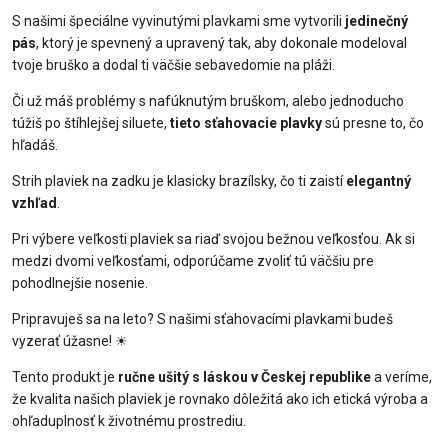
S našimi špeciálne vyvinutými plavkami sme vytvorili
jedinečný
pás
, ktorý je spevnený a upravený tak, aby dokonale modeloval
tvoje bruško a dodal ti väčšie sebavedomie na pláži.
Či už máš problémy s nafúknutým bruškom, alebo jednoducho
túžiš po štíhlejšej siluete,
tieto sťahovacie plavky
sú presne to, čo
hľadáš.
Strih plaviek na zadku je klasicky brazílsky, čo ti zaistí
elegantný
vzhľad
.
Pri výbere veľkosti plaviek sa riaď svojou bežnou veľkosťou. Ak si
medzi dvomi veľkosťami, odporúčame zvoliť tú väčšiu pre
pohodlnejšie nosenie.
Pripravuješ sa na leto? S našimi sťahovacími plavkami budeš
vyzerať úžasne!
☀
Tento produkt je
ručne ušitý s láskou v Českej republike
a veríme,
že kvalita našich plaviek je rovnako dôležitá ako ich etická výroba a
ohľaduplnosť k životnému prostrediu.