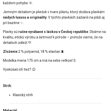
každom pohybe
🌞
.
Jemným detailom je pliešok v tvare plástu, ktorý dodáva plavkám
nádych luxusu a originality
. V týchto plavkách zažiariš na pláži aj
pri bazéne
✨
.
Plavky sú
ručne vyrábané s láskou v Českej republike
. Dbáme na
kvalitu, etickú výrobu a šetrnosť k prírode – pretože vieme, že na
detailoch záleží
💛
.
Zloženie:
2 % polyamid, 18 % elastan
🧵
Modelka meria 175 cm a má na sebe veľkosť S.
Vyskúšaš ich tiež?
😉
Strih:
Klasický strih
Materiál: