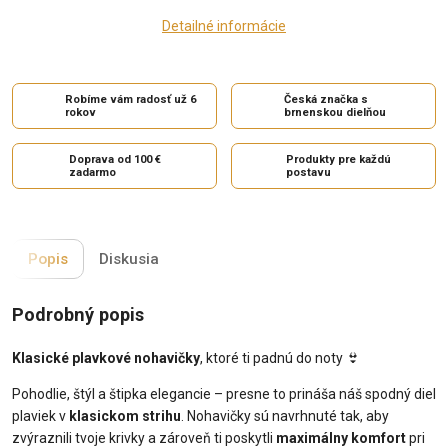
Detailné informácie
Robíme vám radosť už 6
Česká značka s
rokov
brnenskou dielňou
Doprava od 100 €
Produkty pre každú
zadarmo
postavu
Popis
Diskusia
Podrobný popis
Klasické plavkové nohavičky
, ktoré ti padnú do noty
👙
Pohodlie, štýl a štipka elegancie – presne to prináša náš spodný diel
plaviek v
klasickom strihu
. Nohavičky sú navrhnuté tak, aby
zvýraznili tvoje krivky a zároveň ti poskytli
maximálny komfort
pri