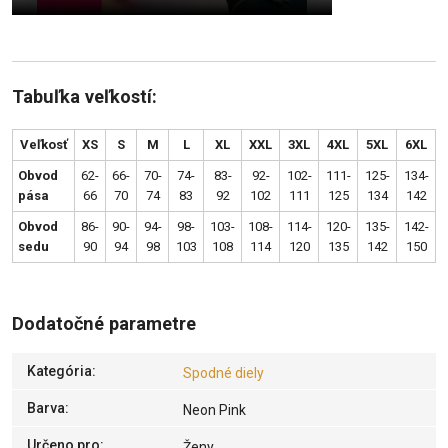
Tabuľka veľkostí:
Veľkosť
XS
S
M
L
XL
XXL
3XL
4XL
5XL
6XL
Obvod
62-
66-
70-
74-
83-
92-
102-
111-
125-
134-
pása
66
70
74
83
92
102
111
125
134
142
Obvod
86-
90-
94-
98-
103-
108-
114-
120-
135-
142-
sedu
90
94
98
103
108
114
120
135
142
150
Dodatočné parametre
Kategória
:
Spodné diely
Barva
:
Neon Pink
Určeno pro
:
Ženy