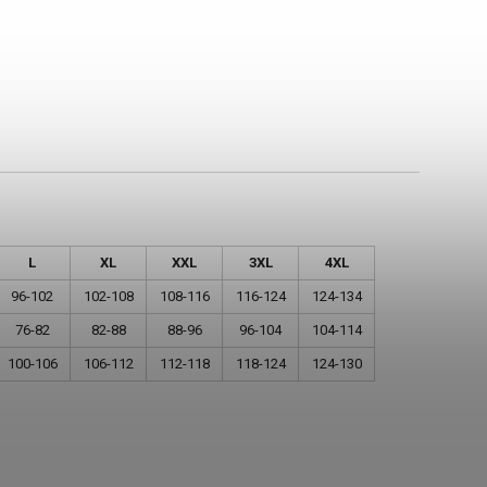
L
XL
XXL
3XL
4XL
96-102
102-108
108-116
116-124
124-134
76-82
82-88
88-96
96-104
104-114
100-106
106-112
112-118
118-124
124-130