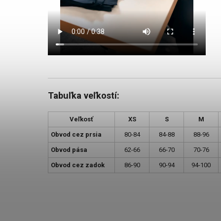
Tabuľka veľkostí:
Veľkosť
XS
S
M
Obvod cez prsia
80-84
84-88
88-96
Obvod pása
62-66
66-70
70-76
Obvod cez zadok
86-90
90-94
94-100