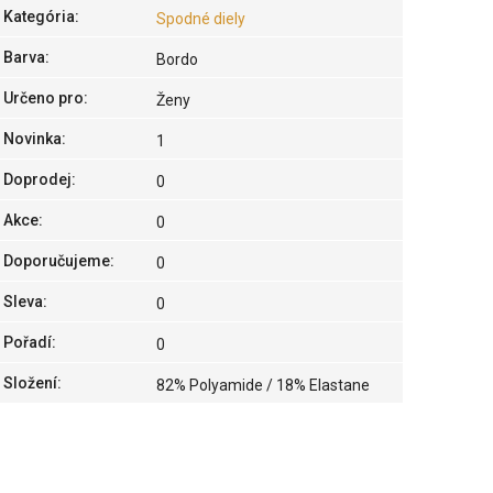
Kategória
:
Spodné diely
Barva
:
Bordo
Určeno pro
:
Ženy
Novinka
:
1
Doprodej
:
0
Akce
:
0
Doporučujeme
:
0
Sleva
:
0
Pořadí
:
0
Složení
:
82% Polyamide / 18% Elastane