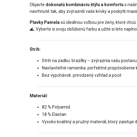
Objavte
dokonalú kombináciu štýlu a komfortu
s naši
navrhnuté tak, aby zvýraznili vaše krivky a poskytli ma
Plavky Pamela
sú ideálnou voľbou pre ženy, ktoré chcú 
🌊. Vyberte si svoju obľúbenú farbu a užite si leto naplno
Strih:
Strih na zadku: brazílky – zvýraznia vašu postavu
Nastaviteľné ramienka: perfektné prispôsobenie 
Bez vypchávok: prirodzený vzhľad a pocit
Materiál:
82 % Polyamid
18 % Elastan
Vysoko kvalitný a pružný materiál, ktorý zaisťuje 