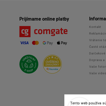
Informa
Prijímame online platby
Kontakt
Reklamáci
Vrátenie t
Časté otá
Darčekové
Doprava a 
Vaše foto
Vaše vide
Co
Tento web používa sú