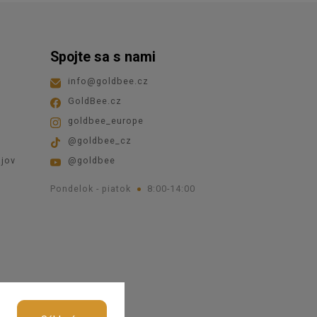
Spojte sa s nami
info
@
goldbee.cz
GoldBee.cz
goldbee_europe
@goldbee_cz
jov
@goldbee
Pondelok - piatok
8:00-14:00
kies