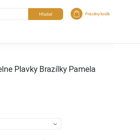
Hľadať
Prázdny košík
Nákupný košík
lne Plavky Brazílky Pamela