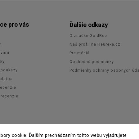
ce pro vás
Ďalšie odkazy
O značke GoldBee
e
Náš profil na Heureka.cz
ovaru
Pre médiá
zky
Obchodné podmienky
 poukazy
Podmienky ochrany osobných úda
platba
recenzie
orecenzie
pyright 2026
GoldBee
. Všetky práva vyhradené.
Upraviť nastavenie coo
bory cookie. Ďalším prechádzaním tohto webu vyjadrujete