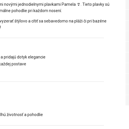
mi novými jednodielnymi plavkami Pamela 👙. Tieto plavky sú
ximálne pohodlie pri každom nosení.
vyzerať štýlovo a cítiť sa sebavedomo na pláži či pri bazéne
!
 a pridajú dotyk elegancie
každej postave
dlhú životnosť a pohodlie