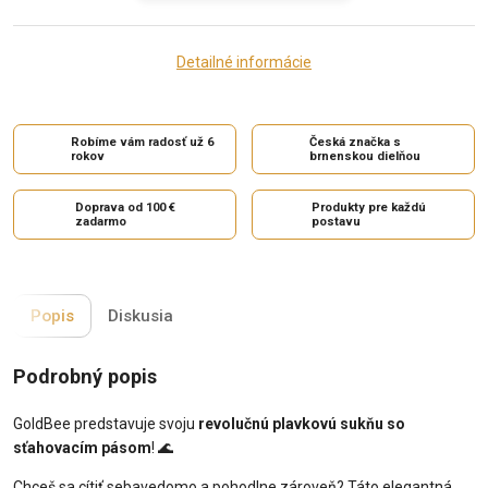
Detailné informácie
Robíme vám radosť už 6
Česká značka s
rokov
brnenskou dielňou
Doprava od 100 €
Produkty pre každú
zadarmo
postavu
Popis
Diskusia
Podrobný popis
GoldBee predstavuje svoju
revolučnú plavkovú sukňu so
sťahovacím pásom
! 🌊
Chceš sa cítiť sebavedomo a pohodlne zároveň? Táto elegantná