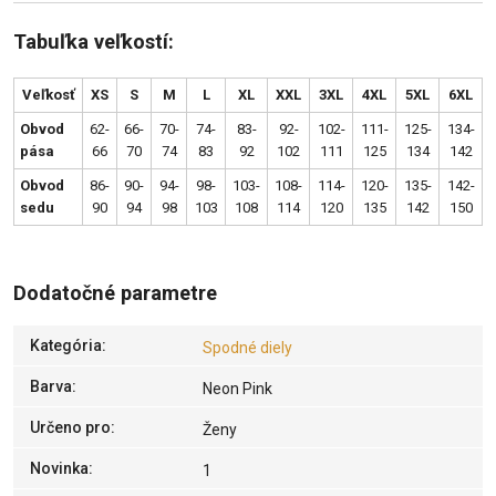
Tabuľka veľkostí:
Veľkosť
XS
S
M
L
XL
XXL
3XL
4XL
5XL
6XL
Obvod
62-
66-
70-
74-
83-
92-
102-
111-
125-
134-
pása
66
70
74
83
92
102
111
125
134
142
Obvod
86-
90-
94-
98-
103-
108-
114-
120-
135-
142-
sedu
90
94
98
103
108
114
120
135
142
150
Dodatočné parametre
Kategória
:
Spodné diely
Barva
:
Neon Pink
Určeno pro
:
Ženy
Novinka
:
1