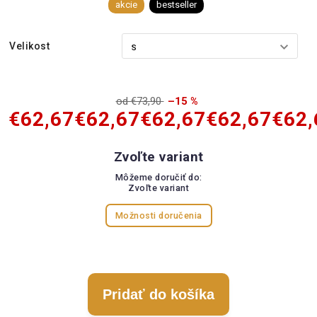
akcie
bestseller
Velikost
od €73,90
–15 %
€62,67
€62,67
€62,67
€62,67
€62,
Zvoľte variant
Môžeme doručiť do:
Zvoľte variant
Možnosti doručenia
Pridať do košíka