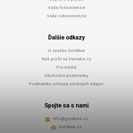
Vaše fotorecenzie
Vaše videorecenzie
Ďalšie odkazy
O značke GoldBee
Náš profil na Heureka.cz
Pre médiá
Obchodné podmienky
Podmienky ochrany osobných údajov
Spojte sa s nami
info
@
goldbee.cz
GoldBee.cz