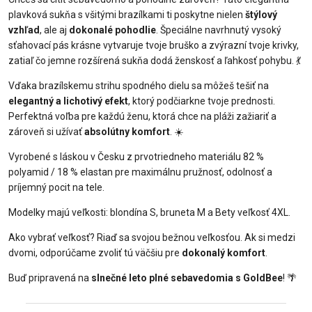
plavková sukňa s všitými brazílkami ti poskytne nielen
štýlový
vzhľad
, ale aj
dokonalé pohodlie
. Špeciálne navrhnutý vysoký
sťahovací pás krásne vytvaruje tvoje bruško a zvýrazní tvoje krivky,
zatiaľ čo jemne rozšírená sukňa dodá ženskosť a ľahkosť pohybu. 💃
Vďaka brazílskemu strihu spodného dielu sa môžeš tešiť na
elegantný a lichotivý efekt
, ktorý podčiarkne tvoje prednosti.
Perfektná voľba pre každú ženu, ktorá chce na pláži zažiariť a
zároveň si užívať
absolútny komfort
. ☀️
Vyrobené s láskou v Česku z prvotriedneho materiálu 82 %
polyamid / 18 % elastan pre maximálnu pružnosť, odolnosť a
príjemný pocit na tele.
Modelky majú veľkosti: blondína S, bruneta M a Bety veľkosť 4XL.
Ako vybrať veľkosť? Riaď sa svojou bežnou veľkosťou. Ak si medzi
dvomi, odporúčame zvoliť tú väčšiu pre
dokonalý komfort
.
Buď pripravená na
slnečné leto plné sebavedomia s GoldBee
! 🌴