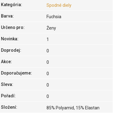
Kategória
:
Spodné diely
Barva
:
Fuchsia
Určeno pro
:
Ženy
Novinka
:
1
Doprodej
:
0
Akce
:
0
Doporučujeme
:
0
Sleva
:
0
Pořadí
:
0
Složení
:
85% Polyamid, 15% Elastan