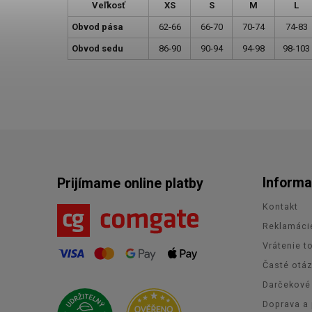
Veľkosť
XS
S
M
L
Obvod pása
62-66
66-70
70-74
74-83
Obvod sedu
86-90
90-94
94-98
98-103
Informa
Prijímame online platby
Kontakt
Reklamáci
Vrátenie t
Časté otá
Darčekové
Doprava a 