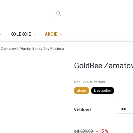
KOLEKCIE
AKCIE
 Zamatové Plavky Nohavičky Fuchsia
GoldBee Zamatov
Kód:
Zvoľte variant
akcie
bestseller
Velikost
od €39,90
–15 %