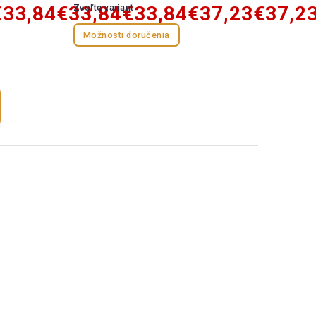
€33,84
€33,84
Zvoľte variant
€33,84
€37,23
€37,2
Možnosti doručenia