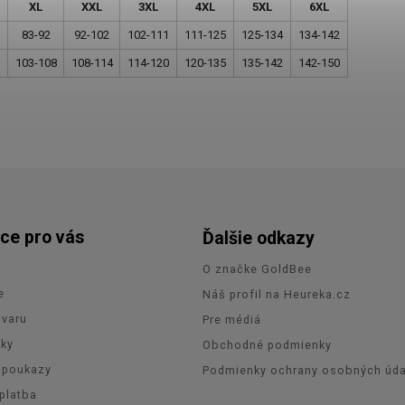
XL
XXL
3XL
4XL
5XL
6XL
83-92
92-102
102-111
111-125
125-134
134-142
103-108
108-114
114-120
120-135
135-142
142-150
ce pro vás
Ďalšie odkazy
O značke GoldBee
e
Náš profil na Heureka.cz
ovaru
Pre médiá
zky
Obchodné podmienky
 poukazy
Podmienky ochrany osobných úda
platba