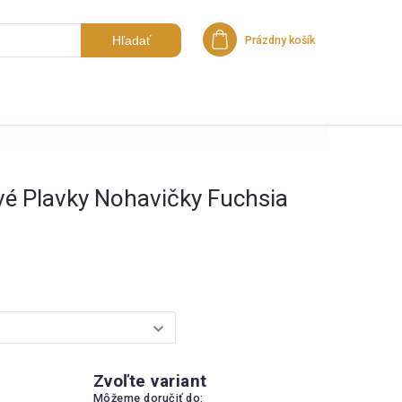
Hľadať
Prázdny košík
Nákupný košík
é Plavky Nohavičky Fuchsia
Zvoľte variant
Môžeme doručiť do: