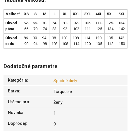
Veľkosť
XS
S
M
L
XL
XXL
3XL
4XL
5XL
6XL
Obvod
62-
66-
70-
74-
83-
92-
102-
111-
125-
134-
pása
66
70
74
83
92
102
111
125
134
142
Obvod
86-
90-
94-
98-
103-
108-
114-
120-
135-
142-
sedu
90
94
98
103
108
114
120
135
142
150
Dodatočné parametre
Kategória
:
Spodné diely
Barva
:
Turquoise
Určeno pro
:
Ženy
Novinka
:
1
Doprodej
:
0