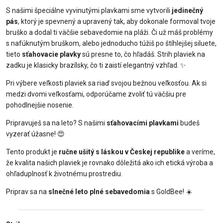
S našimi špeciálne vyvinutými plavkami sme vytvorili
jedinečný
pás
, ktorý je spevnený a upravený tak, aby dokonale formoval tvoje
bruško a dodal ti väčšie sebavedomie na pláži. Či už máš problémy
s nafúknutým bruškom, alebo jednoducho túžiš po štíhlejšej siluete,
tieto
sťahovacie plavky
sú presne to, čo hľadáš. Strih plaviek na
zadku je klasicky brazílsky, čo ti zaistí elegantný vzhľad. ✨
Pri výbere veľkosti plaviek sa riaď svojou bežnou veľkosťou. Ak si
medzi dvomi veľkosťami, odporúčame zvoliť tú väčšiu pre
pohodlnejšie nosenie.
Pripravuješ sa na leto? S našimi
sťahovacími plavkami
budeš
vyzerať úžasne! 😍
Tento produkt je
ručne ušitý s láskou v Českej republike
a veríme,
že kvalita našich plaviek je rovnako dôležitá ako ich etická výroba a
ohľaduplnosť k životnému prostrediu.
Priprav sa na
slnečné leto plné sebavedomia
s GoldBee! ☀️