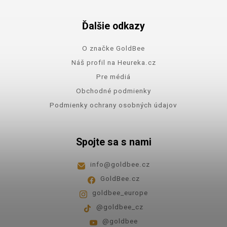
Ďalšie odkazy
O značke GoldBee
Náš profil na Heureka.cz
Pre médiá
Obchodné podmienky
Podmienky ochrany osobných údajov
Spojte sa s nami
info
@
goldbee.cz
GoldBee.cz
goldbee_europe
@goldbee_cz
@goldbee