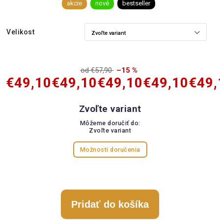
akcie
nové
bestseller
Velikost
od €57,90
–15 %
€49,10
€49,10
€49,10
€49,10
€49,
Zvoľte variant
Môžeme doručiť do:
Zvoľte variant
Možnosti doručenia
Pridať do košíka