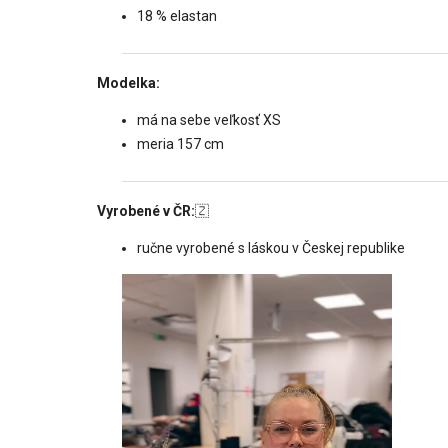
18 % elastan
Modelka:
má na sebe veľkosť XS
meria 157 cm
Vyrobené v ČR:
🇿
ručne vyrobené s láskou v Českej republike