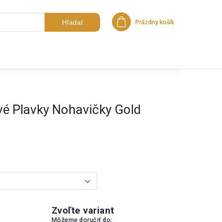
Hľadať
Prázdny košík
Nákupný košík
é Plavky Nohavičky Gold
Zvoľte variant
Môžeme doručiť do: