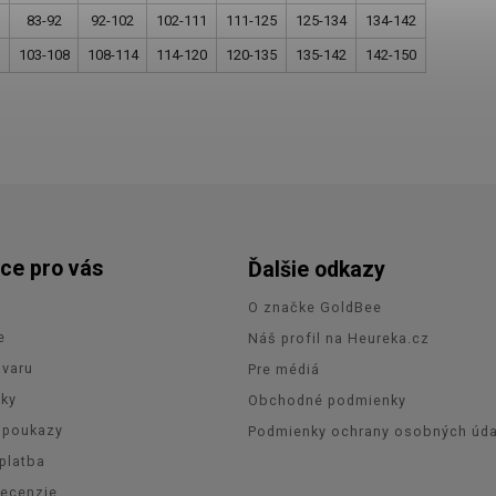
83-92
92-102
102-111
111-125
125-134
134-142
103-108
108-114
114-120
120-135
135-142
142-150
ce pro vás
Ďalšie odkazy
O značke GoldBee
e
Náš profil na Heureka.cz
ovaru
Pre médiá
zky
Obchodné podmienky
 poukazy
Podmienky ochrany osobných úda
platba
recenzie