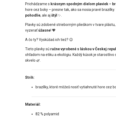
Prichádzame s
krásnym spodným dielom plaviek – br
hore cez boky – presne tak, ako sa nosia pravé brazílky. T
pohodlie
, ale aj
štýl
✨.
Plavky sú zdobené strieborným plieškom v tvare plástu,
vyzerať
úžasne
! 💖
A čo ty? Vyskúšaš ich tiež? 😉
Tieto plavky sú
ručne vyrobené s láskou v Českej repu
ohľadom na etiku a ekológiu. Každý kúsok je starostlivo sp
skvelo 🌿.
Strih:
brazílky, ktoré môžeš nosiť vytiahnuté hore cez b
Materiál:
82 % polyamid