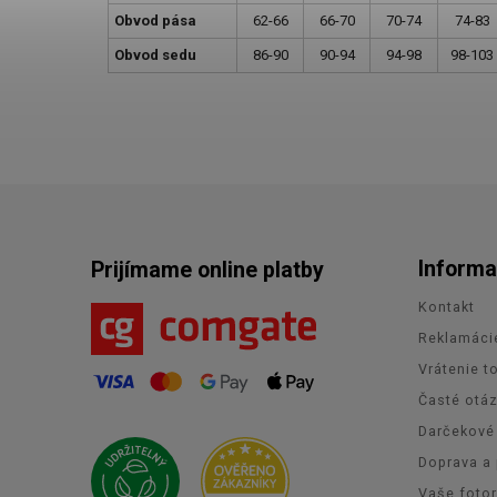
Obvod pása
62-66
66-70
70-74
74-83
Obvod sedu
86-90
90-94
94-98
98-103
Informa
Prijímame online platby
Kontakt
Reklamáci
Vrátenie t
Časté otá
Darčekové
Doprava a 
Vaše foto