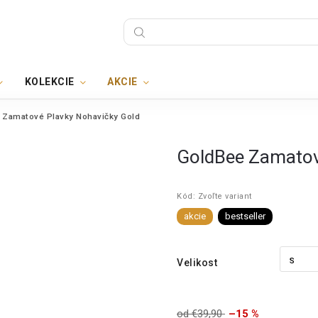
KOLEKCIE
AKCIE
 Zamatové Plavky Nohavičky Gold
GoldBee Zamatov
Kód:
Zvoľte variant
akcie
bestseller
Velikost
od €39,90
–15 %