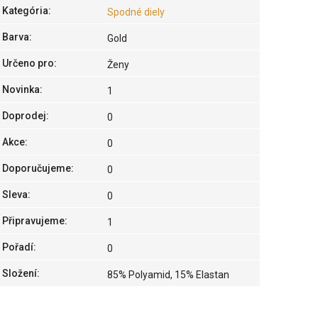
Kategória
:
Spodné diely
Barva
:
Gold
Určeno pro
:
Ženy
Novinka
:
1
Doprodej
:
0
Akce
:
0
Doporučujeme
:
0
Sleva
:
0
Připravujeme
:
1
Pořadí
:
0
Složení
:
85% Polyamid, 15% Elastan