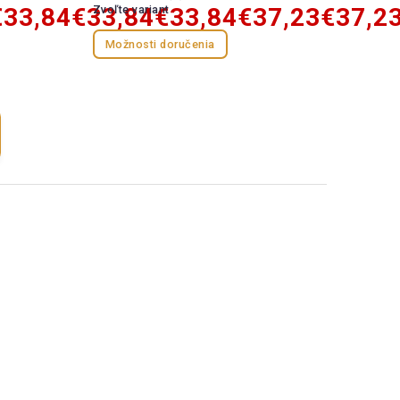
€33,84
€33,84
Zvoľte variant
€33,84
€37,23
€37,2
Možnosti doručenia