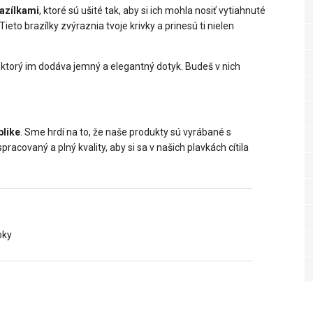
azílkami
, ktoré sú ušité tak, aby si ich mohla nosiť vytiahnuté
ieto brazílky zvýraznia tvoje krivky a prinesú ti nielen
 ktorý im dodáva jemný a elegantný dotyk. Budeš v nich
blike
. Sme hrdí na to, že naše produkty sú vyrábané s
racovaný a plný kvality, aby si sa v našich plavkách cítila
oky