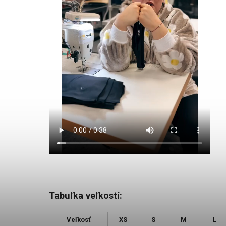
Tabuľka veľkostí:
Veľkosť
XS
S
M
L