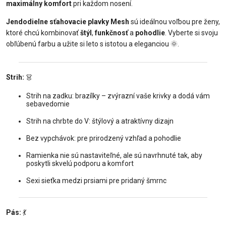
maximálny komfort
pri každom nosení.
Jendodielne sťahovacie plavky Mesh
sú ideálnou voľbou pre ženy,
ktoré chcú kombinovať
štýl
,
funkčnosť
a
pohodlie
. Vyberte si svoju
obľúbenú farbu a užite si leto s istotou a eleganciou
🌞
.
Strih:
👗
Strih na zadku: brazílky – zvýrazní vaše krivky a dodá vám
sebavedomie
Strih na chrbte do V: štýlový a atraktívny dizajn
Bez vypchávok: pre prirodzený vzhľad a pohodlie
Ramienka nie sú nastaviteľné, ale sú navrhnuté tak, aby
poskytli skvelú podporu a komfort
Sexi sieťka medzi prsiami pre pridaný šmrnc
Pás:
💃