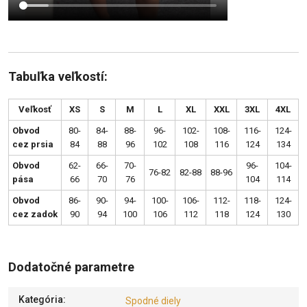
Tabuľka veľkostí:
Veľkosť
XS
S
M
L
XL
XXL
3XL
4XL
Obvod
80-
84-
88-
96-
102-
108-
116-
124-
cez prsia
84
88
96
102
108
116
124
134
Obvod
62-
66-
70-
96-
104-
76-82
82-88
88-96
pása
66
70
76
104
114
Obvod
86-
90-
94-
100-
106-
112-
118-
124-
cez zadok
90
94
100
106
112
118
124
130
Dodatočné parametre
Kategória
:
Spodné diely