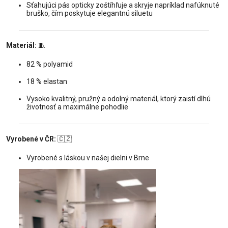
Sťahujúci pás opticky zoštíhľuje a skryje napríklad nafúknuté
bruško, čím poskytuje elegantnú siluetu
Materiál:
🧵
82 % polyamid
18 % elastan
Vysoko kvalitný, pružný a odolný materiál, ktorý zaistí dlhú
životnosť a maximálne pohodlie
Vyrobené v ČR:
🇨🇿
Vyrobené s láskou v našej dielni v Brne