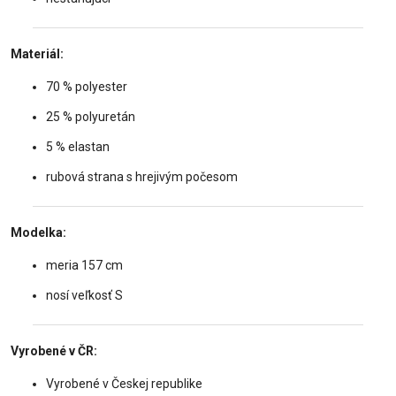
Materiál:
70 % polyester
25 % polyuretán
5 % elastan
rubová strana s hrejivým počesom
Modelka:
meria 157 cm
nosí veľkosť S
Vyrobené v ČR:
Vyrobené v Českej republike