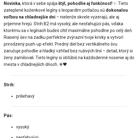
Novinka
, ktorá v sebe spája
štýl, pohodlie aj funkčnosť
!
✨
Tieto
zateplené koženkové legíny s leopardím potlačou sú
dokonalou
voľbou na chladnejšie dni
– nielenže skvele vyzerajú, ale aj
príjemne hrejú. Strih B2 má vysoký, ale nesťahujúci pás, vďaka
ktorému sa v legínach budeš cítiť maximálne pohodlne po celý deň.
Riasený šev na zadku perfektne zvýrazní tvoje krivky a vytvorí
prirodzený push-up efekt. Predný diel bez vertikálneho švu
zaručuje pohodlie a hladký vzhľad bez rušivých línií – detail, ktorý si
ženy zamilovali. Tieto legíny si obľúbiš na každodenné nosenie aj do
mesta v chladnejších dňoch.
❄
🖤
Strih:
priliehavý
Pás:
vysoký
nesťahujúci