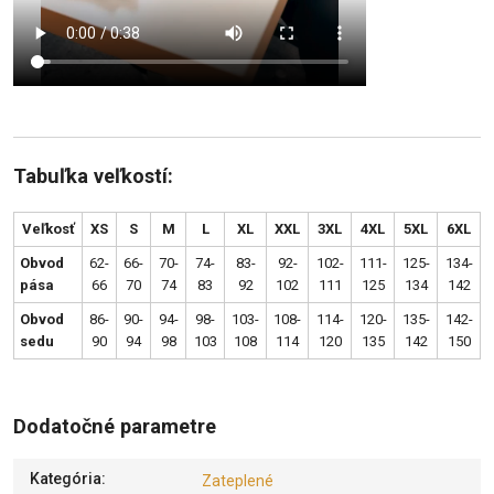
Tabuľka veľkostí:
Veľkosť
XS
S
M
L
XL
XXL
3XL
4XL
5XL
6XL
Obvod
62-
66-
70-
74-
83-
92-
102-
111-
125-
134-
pása
66
70
74
83
92
102
111
125
134
142
Obvod
86-
90-
94-
98-
103-
108-
114-
120-
135-
142-
sedu
90
94
98
103
108
114
120
135
142
150
Dodatočné parametre
Kategória
:
Zateplené