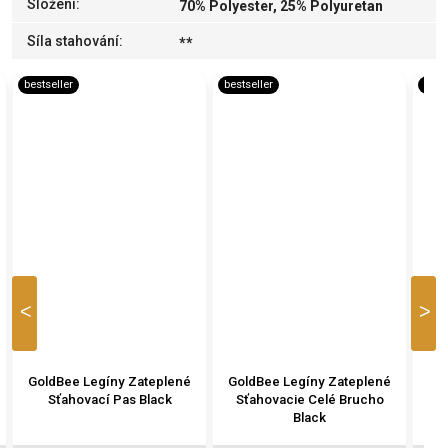
Složení
:
70% Polyester, 25% Polyuretan
Síla stahování
:
**
bestseller
bestseller
bestsell
Previous
Next
GoldBee Legíny Zateplené
GoldBee Legíny Zateplené
GoldB
Sťahovací Pas Black
Sťahovacie Celé Brucho
Black