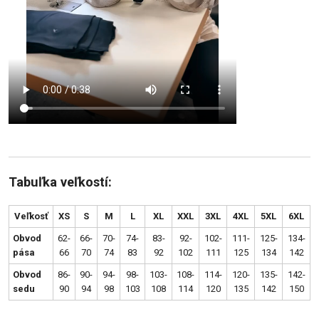
Tabuľka veľkostí:
Veľkosť
XS
S
M
L
XL
XXL
3XL
4XL
5XL
6XL
Obvod
62-
66-
70-
74-
83-
92-
102-
111-
125-
134-
pása
66
70
74
83
92
102
111
125
134
142
Obvod
86-
90-
94-
98-
103-
108-
114-
120-
135-
142-
sedu
90
94
98
103
108
114
120
135
142
150