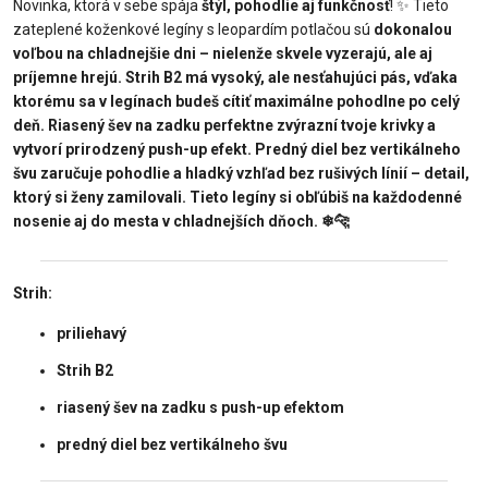
Novinka, ktorá v sebe spája
štýl, pohodlie aj funkčnosť
!
✨
Tieto
zateplené koženkové legíny s leopardím potlačou sú
dokonalou
voľbou na chladnejšie dni
– nielenže skvele vyzerajú, ale aj
príjemne hrejú. Strih B2 má vysoký, ale nesťahujúci pás, vďaka
ktorému sa v legínach budeš cítiť maximálne pohodlne po celý
deň. Riasený šev na zadku perfektne zvýrazní tvoje krivky a
vytvorí prirodzený push-up efekt. Predný diel bez vertikálneho
švu zaručuje pohodlie a hladký vzhľad bez rušivých línií – detail,
ktorý si ženy zamilovali. Tieto legíny si obľúbiš na každodenné
nosenie aj do mesta v chladnejších dňoch.
❄
🐆
Strih:
priliehavý
Strih B2
riasený šev na zadku s push-up efektom
predný diel bez vertikálneho švu