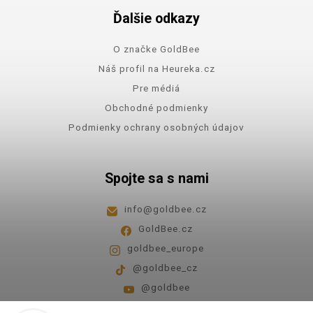
Ďalšie odkazy
O značke GoldBee
Náš profil na Heureka.cz
Pre médiá
Obchodné podmienky
Podmienky ochrany osobných údajov
Spojte sa s nami
info
@
goldbee.cz
GoldBee.cz
goldbee_europe
@goldbee_cz
@goldbee