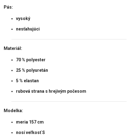
Pás:
vysoký
nesťahujúci
Materiál:
70 % polyester
25 % polyuretán
5 % elastan
rubová strana s hrejivým počesom
Modelka:
meria 157 cm
nosí veľkosť S