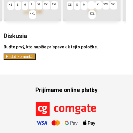
L
XL
XXL
3XL
L
XL
XXL
3XL
XS
S
M
XS
S
M
XS
S
€84,90
€99
od
4XL
4XL
Diskusia
Buďte prvý, kto napíše príspevok k tejto položke.
Pridať komentár
Prijímame online platby