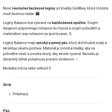
Nové
revolučné bezšvové legíny
od značky GoldBee, ktoré môžete
nosiť doslova všade. 🏙️
Legíny Balance boli vybrané na
každodenné využitie
. Svojím
dizajnom pripomínajú nohavice do mesta a svojím pohodlím a
materiálom zas nohavice na športovanie. 💪
Legíny Balance majú
vysoký a pevný pás
, ktorý drží brušné svaly a
skrášľuje siluetu postavy. Materiál je zvnútra hladký, aby sa
pohodlne nosil, a zvonka drsný, aby skvele vyzeral. Na boku je
decentný štítok potiahnutý pravým striebrom. ✨
Modelka má na sebe veľkosť S.
Strih:
Priliehavý
Pás: