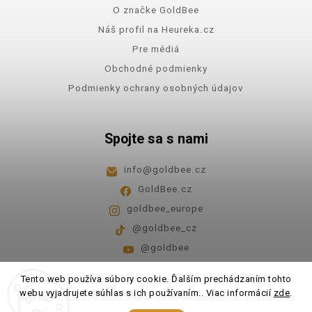
O značke GoldBee
Náš profil na Heureka.cz
Pre médiá
Obchodné podmienky
Podmienky ochrany osobných údajov
Spojte sa s nami
info
@
goldbee.cz
GoldBee.cz
goldbee_europe
@goldbee_cz
@goldbee
Pondelok - piatok
8:00-14:00
Tento web používa súbory cookie. Ďalším prechádzaním tohto
webu vyjadrujete súhlas s ich používaním.. Viac informácií
zde
.