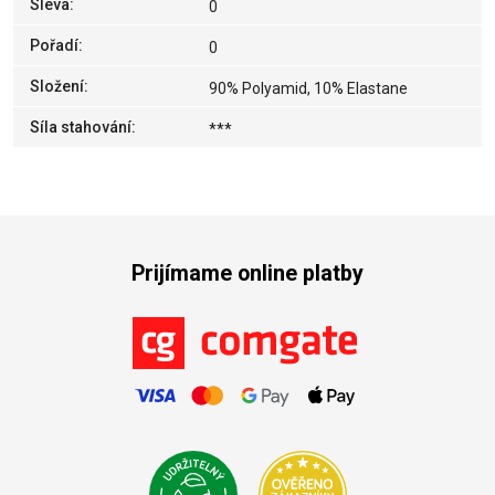
Sleva
:
0
Pořadí
:
0
Složení
:
90% Polyamid, 10% Elastane
Síla stahování
:
***
Prijímame online platby