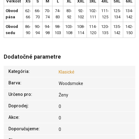
Veľkosť
XS
S
M
L
XL
XXL
3XL
4XL
5XL
6XL
Obvod
62-
66-
70-
74-
83-
92-
102-
111-
125-
134-
pása
66
70
74
83
92
102
111
125
134
142
Obvod
86-
90-
94-
98-
103-
108-
114-
120-
135-
142-
sedu
90
94
98
103
108
114
120
135
142
150
Dodatočné parametre
Kategória
:
Klasické
Barva
:
Woodsmoke
Určeno pro
:
Ženy
Doprodej
:
0
Akce
:
0
Doporučujeme
:
0