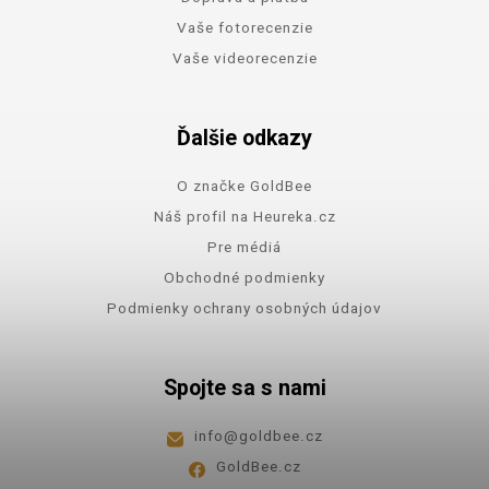
Vaše fotorecenzie
Vaše videorecenzie
Ďalšie odkazy
O značke GoldBee
Náš profil na Heureka.cz
Pre médiá
Obchodné podmienky
Podmienky ochrany osobných údajov
Spojte sa s nami
info
@
goldbee.cz
GoldBee.cz