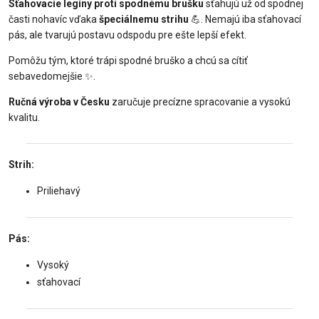
Sťahovacie legíny proti spodnému brušku
sťahujú už od spodnej
časti nohavíc vďaka
špeciálnemu strihu
💪. Nemajú iba sťahovací
pás, ale tvarujú postavu odspodu pre ešte lepší efekt.
Pomôžu tým, ktoré trápi spodné bruško a chcú sa cítiť
sebavedomejšie ✨.
Ručná výroba v Česku
zaručuje precízne spracovanie a vysokú
kvalitu.
Strih:️
Priliehavý
Pás:
Vysoký
sťahovací