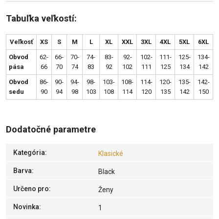
Tabuľka veľkostí:
Veľkosť
XS
S
M
L
XL
XXL
3XL
4XL
5XL
6XL
Obvod
62-
66-
70-
74-
83-
92-
102-
111-
125-
134-
pása
66
70
74
83
92
102
111
125
134
142
Obvod
86-
90-
94-
98-
103-
108-
114-
120-
135-
142-
sedu
90
94
98
103
108
114
120
135
142
150
Dodatočné parametre
Kategória
:
Klasické
Barva
:
Black
Určeno pro
:
Ženy
Novinka
:
1