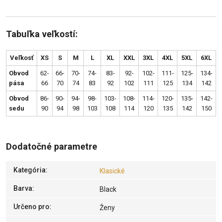
Tabuľka veľkostí:
Veľkosť
XS
S
M
L
XL
XXL
3XL
4XL
5XL
6XL
Obvod
62-
66-
70-
74-
83-
92-
102-
111-
125-
134-
pása
66
70
74
83
92
102
111
125
134
142
Obvod
86-
90-
94-
98-
103-
108-
114-
120-
135-
142-
sedu
90
94
98
103
108
114
120
135
142
150
Dodatočné parametre
Kategória
:
Klasické
Barva
:
Black
Určeno pro
:
Ženy