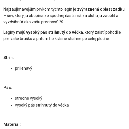
Najzaujímavejším prvkom týchto legín je
zvýraznená oblasť zadku
– šev, ktorý ju obopína zo spodnej časti, má za úlohu ju zaobliť a
vyzdvihnúť ako vašu prednosť. 🍑
Legíny majú
vysoký pás strihnutý do véčka
, ktorý zaistí pohodlie
pre vaše bruško a pritom ho krásne stiahne po celej ploche.
Strih:
priliehavý
Pás:
stredne vysoký
vysoký pás strihnutý do véčka
Materiál: