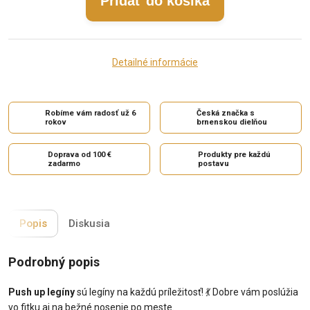
Pridať do košíka
Detailné informácie
Robíme vám radosť už 6
Česká značka s
rokov
brnenskou dielňou
Doprava od 100 €
Produkty pre každú
zadarmo
postavu
Popis
Diskusia
Podrobný popis
Push up legíny
sú legíny na každú príležitosť! 💃 Dobre vám poslúžia
vo fitku aj na bežné nosenie po meste.