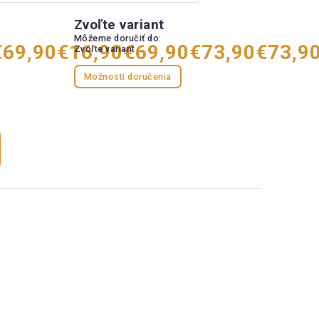
Zvoľte variant
Môžeme doručiť do:
€69,90
€16,90
€69,90
€73,90
€73,9
Zvoľte variant
Možnosti doručenia