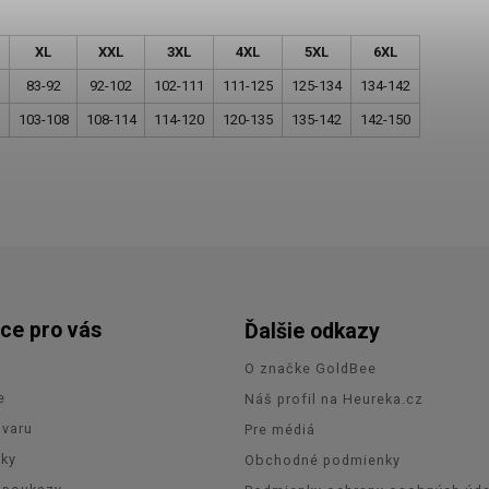
XL
XXL
3XL
4XL
5XL
6XL
83-92
92-102
102-111
111-125
125-134
134-142
103-108
108-114
114-120
120-135
135-142
142-150
ce pro vás
Ďalšie odkazy
O značke GoldBee
e
Náš profil na Heureka.cz
ovaru
Pre médiá
zky
Obchodné podmienky