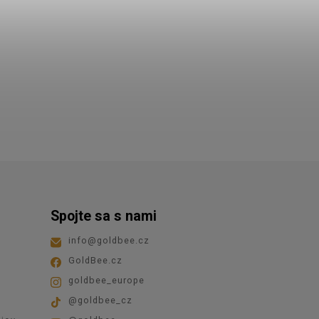
Spojte sa s nami
info
@
goldbee.cz
GoldBee.cz
goldbee_europe
@goldbee_cz