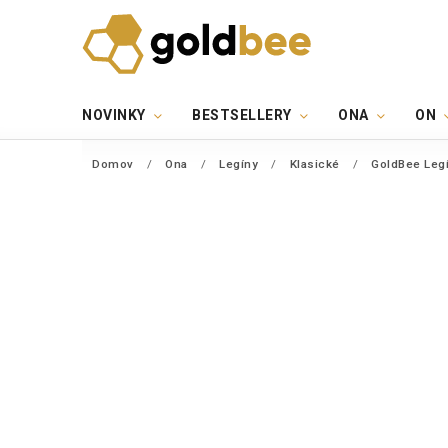
NOVINKY
BESTSELLERY
ONA
ON
Domov
/
Ona
/
Legíny
/
Klasické
/
GoldBee Legí