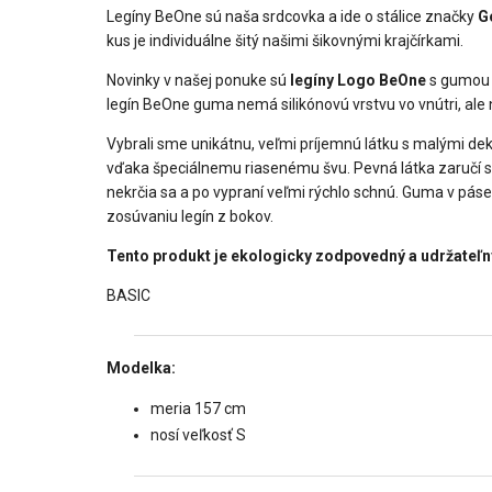
Legíny BeOne sú naša srdcovka a ide o stálice značky
G
kus je individuálne šitý našimi šikovnými krajčírkami.
Novinky v našej ponuke sú
legíny Logo BeOne
s gumou v
legín BeOne guma nemá silikónovú vrstvu vo vnútri, ale 
Vybrali sme unikátnu, veľmi príjemnú látku s malými d
vďaka špeciálnemu riasenému švu. Pevná látka zaručí sťa
nekrčia sa a po vypraní veľmi rýchlo schnú. Guma v pás
zosúvaniu legín z bokov.
Tento produkt je ekologicky zodpovedný a udržateľn
BASIC
Modelka:
meria 157 cm
nosí veľkosť S