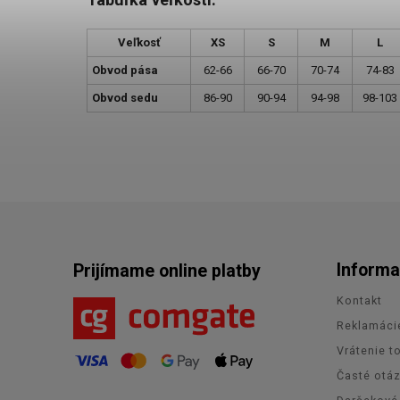
Veľkosť
XS
S
M
L
Obvod pása
62-66
66-70
70-74
74-83
Obvod sedu
86-90
90-94
94-98
98-103
Informa
Prijímame online platby
Kontakt
Reklamáci
Vrátenie t
Časté otá