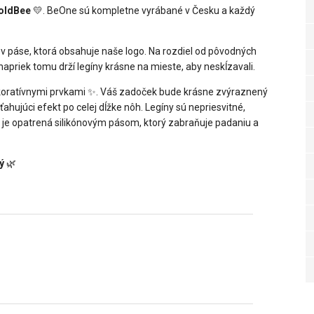
oldBee
💛. BeOne sú kompletne vyrábané v Česku a každý
 páse, ktorá obsahuje naše logo. Na rozdiel od pôvodných
napriek tomu drží legíny krásne na mieste, aby neskĺzavali.
ekoratívnymi prvkami ✨. Váš zadoček bude krásne zvýraznený
hujúci efekt po celej dĺžke nôh. Legíny sú nepriesvitné,
e je opatrená silikónovým pásom, ktorý zabraňuje padaniu a
ý
🌿