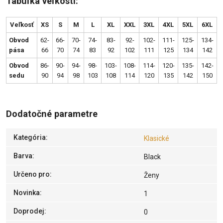
Tabuľka veľkostí:
Veľkosť
XS
S
M
L
XL
XXL
3XL
4XL
5XL
6XL
Obvod
62-
66-
70-
74-
83-
92-
102-
111-
125-
134-
pása
66
70
74
83
92
102
111
125
134
142
Obvod
86-
90-
94-
98-
103-
108-
114-
120-
135-
142-
sedu
90
94
98
103
108
114
120
135
142
150
Dodatočné parametre
Kategória
:
Klasické
Barva
:
Black
Určeno pro
:
Ženy
Novinka
:
1
Doprodej
:
0