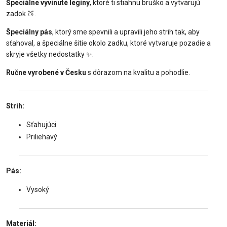
Špeciálne vyvinuté legíny
, ktoré ti stiahnu bruško a vytvarujú
zadok 🍑.
Špeciálny pás
, ktorý sme spevnili a upravili jeho strih tak, aby
sťahoval, a špeciálne šitie okolo zadku, ktoré vytvaruje pozadie a
skryje všetky nedostatky ✨.
Ručne vyrobené v Česku
s dôrazom na kvalitu a pohodlie.
Strih:
Sťahujúci
Priliehavý
Pás:
Vysoký
Materiál: