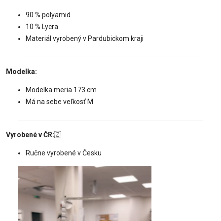
90 % polyamid
10 % Lycra
Materiál vyrobený v Pardubickom kraji
Modelka:
Modelka meria 173 cm
Má na sebe veľkosť M
Vyrobené v ČR:
🇿
Ručne vyrobené v Česku