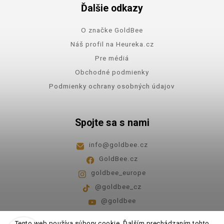
Ďalšie odkazy
O značke GoldBee
Náš profil na Heureka.cz
Pre médiá
Obchodné podmienky
Podmienky ochrany osobných údajov
Spojte sa s nami
info
@
goldbee.cz
GoldBee.cz
goldbee_europe
@goldbee_cz
@goldbee
Pondelok - piatok
8:00-14:00
Tento web používa súbory cookie. Ďalším prechádzaním tohto