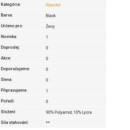
Kategória
:
Klasické
Barva
:
Black
Určeno pro
:
Ženy
Novinka
:
1
Doprodej
:
0
Akce
:
0
Doporučujeme
:
0
Sleva
:
0
Připravujeme
:
1
Pořadí
:
0
Složení
:
90% Polyamid, 10% Lycra
Síla stahování
:
**