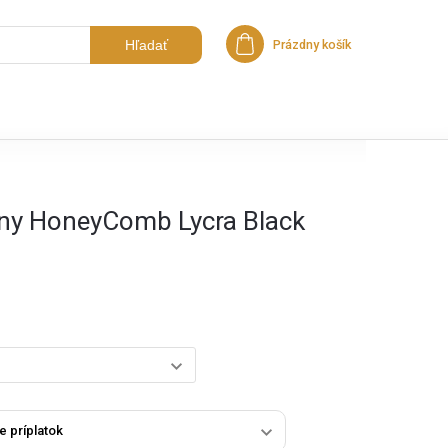
Hľadať
Prázdny košík
Nákupný košík
íny HoneyComb Lycra Black