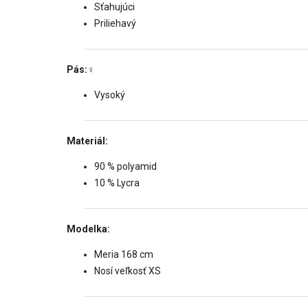
Sťahujúci
Priliehavý
Pás:‍♀️
Vysoký
Materiál:
90 % polyamid
10 % Lycra
Modelka:
Meria 168 cm
Nosí veľkosť XS