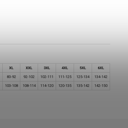
XL
XXL
3XL
4XL
5XL
6XL
83-92
92-102
102-111
111-125
125-134
134-142
103-108
108-114
114-120
120-135
135-142
142-150