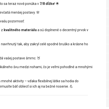
eto sa teraz nově ponúka v
7/8 dĺžke
! 🌟
dievčatá menšej postavy. 🌸
a vašu pozornosť:
é z
kvalitného materiálu
a sú doplnené o decentný prvok v
je navrhnutý tak, aby zakryl celé spodné bruško a krásne ho
odá vašej postave šmrnc. 🍑
rtikálneho švu medzi nohami, čo je veľmi pohodlné a mnohými
mnohé aktivity – vďaka flexibilnej látke sa hodia do
usíte báť obliecť si ich aj na bežné nosenie. 💪