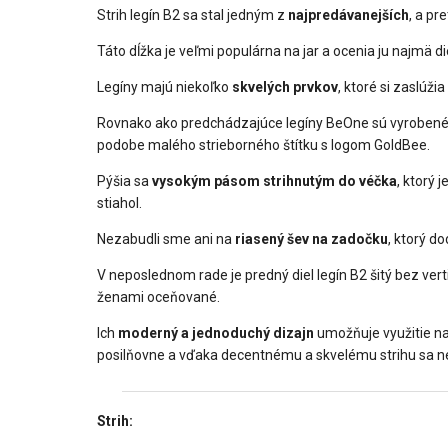
Strih legín B2 sa stal jedným z
najpredávanejších
, a pr
Táto dĺžka je veľmi populárna na jar a ocenia ju najmä 
Legíny majú niekoľko
skvelých prvkov
, ktoré si zaslúži
Rovnako ako predchádzajúce legíny BeOne sú vyroben
podobe malého strieborného štítku s logom GoldBee.
Pýšia sa
vysokým pásom strihnutým do véčka
, ktorý 
stiahol.
Nezabudli sme ani na
riasený šev na zadočku
, ktorý d
V neposlednom rade je predný diel legín B2 šitý bez ve
ženami oceňované.
Ich
moderný a jednoduchý dizajn
umožňuje využitie na 
posilňovne a vďaka decentnému a skvelému strihu sa nem
Strih:️