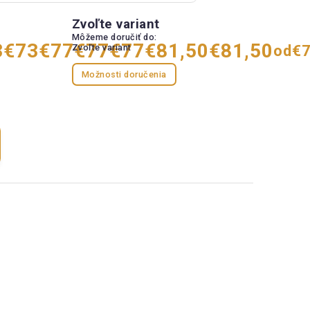
Zvoľte variant
Môžeme doručiť do:
3
€73
€77
€77
€77
€81,50
€81,50
Zvoľte variant
od
€
Možnosti doručenia