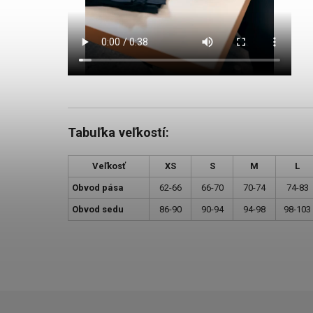
Tabuľka veľkostí:
Veľkosť
XS
S
M
L
Obvod pása
62-66
66-70
70-74
74-83
Obvod sedu
86-90
90-94
94-98
98-103