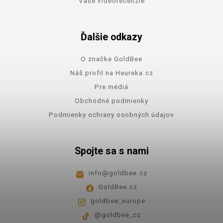
Vaše videorecenzie
Ďalšie odkazy
O značke GoldBee
Náš profil na Heureka.cz
Pre médiá
Obchodné podmienky
Podmienky ochrany osobných údajov
Spojte sa s nami
info
@
goldbee.cz
GoldBee.cz
goldbee_europe
@goldbee_cz