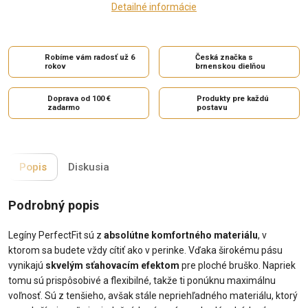
Detailné informácie
Robíme vám radosť už 6
Česká značka s
rokov
brnenskou dielňou
Doprava od 100 €
Produkty pre každú
zadarmo
postavu
Popis
Diskusia
Podrobný popis
Legíny PerfectFit sú z
absolútne komfortného materiálu
, v
ktorom sa budete vždy cítiť ako v perinke. Vďaka širokému pásu
vynikajú
skvelým sťahovacím efektom
pre ploché bruško. Napriek
tomu sú prispôsobivé a flexibilné, takže ti ponúknu maximálnu
voľnosť. Sú z tenšieho, avšak stále nepriehľadného materiálu, ktorý