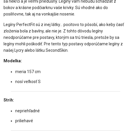
sa nekrčí a je veľmi priedušný. Legíny vám nebudú schádzať z
bokov a krásne podčiarknu vaše krivky. Sú vhodné ako do
posilňovne, tak aj na vonkajšie nosenie.
Legíny PerfectFit sú z inej látky... pocitovo to pôsobí, ako keby časť
zloženia bola z bavlny, ale nie je. Z tohto dôvodu legíny
neodporúčame pre postavy, ktorým sa trú triesla, pretože by sa
legíny mohli poškodiť. Pre tento typ postavy odporúčame legíny z
našej Lycry alebo látku SecondSkin.
Modelka:
meria 157 cm
nosí veľkosť S
Strih:
nepriehľadné
priliehavé