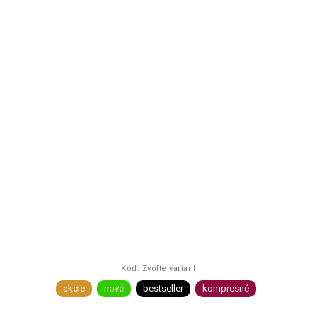
Kód:
Zvoľte variant
akcie
nové
bestseller
kompresné