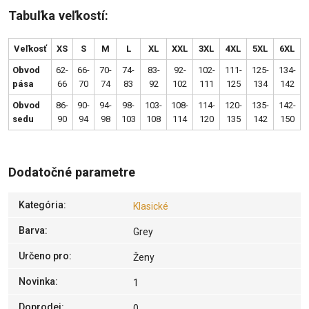
Tabuľka veľkostí:
Veľkosť
XS
S
M
L
XL
XXL
3XL
4XL
5XL
6XL
Obvod
62-
66-
70-
74-
83-
92-
102-
111-
125-
134-
pása
66
70
74
83
92
102
111
125
134
142
Obvod
86-
90-
94-
98-
103-
108-
114-
120-
135-
142-
sedu
90
94
98
103
108
114
120
135
142
150
Dodatočné parametre
Kategória
:
Klasické
Barva
:
Grey
Určeno pro
:
Ženy
Novinka
:
1
Doprodej
:
0