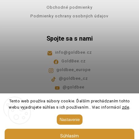
Obchodné podmienky
Podmienky ochrany osobných údajov
Spojte sa s nami
info
@
goldbee.cz
GoldBee.cz
goldbee_europe
@goldbee_cz
@goldbee
Pondelok - piatok
8:00-14:00
Tento web používa súbory cookie. Ďalším prechádzaním tohto
webu vyjadrujete súhlas s ich používaním.. Viac informácií
zde
.
Copyright 2026
GoldBee
. Všetky práva vyhradené.
Nastavenie
Upraviť nastavenie cookies
Súhlasím
Vytvořil
Shoptet
| Design
Shoptak.cz.