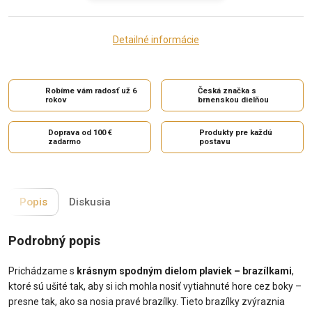
Detailné informácie
Robíme vám radosť už 6
Česká značka s
rokov
brnenskou dielňou
Doprava od 100 €
Produkty pre každú
zadarmo
postavu
Popis
Diskusia
Podrobný popis
Prichádzame s
krásnym spodným dielom plaviek – brazílkami
,
ktoré sú ušité tak, aby si ich mohla nosiť vytiahnuté hore cez boky –
presne tak, ako sa nosia pravé brazílky. Tieto brazílky zvýraznia