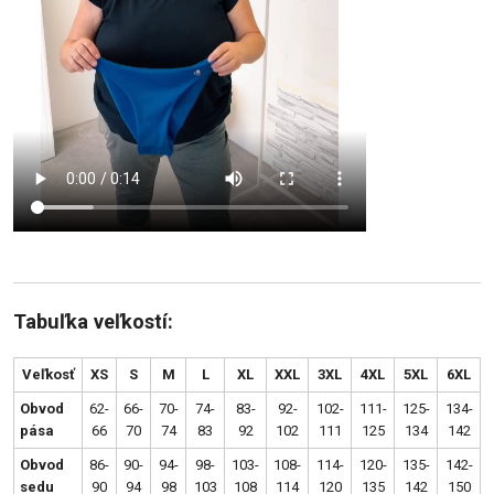
Tabuľka veľkostí:
Veľkosť
XS
S
M
L
XL
XXL
3XL
4XL
5XL
6XL
Obvod
62-
66-
70-
74-
83-
92-
102-
111-
125-
134-
pása
66
70
74
83
92
102
111
125
134
142
Obvod
86-
90-
94-
98-
103-
108-
114-
120-
135-
142-
sedu
90
94
98
103
108
114
120
135
142
150