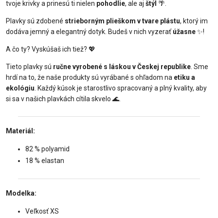
tvoje krivky a prinesú ti nielen
pohodlie
, ale aj
štýl
🌴.
Plavky sú zdobené
strieborným plieškom v tvare plástu
, ktorý im
dodáva jemný a elegantný dotyk. Budeš v nich vyzerať
úžasne
✨!
A čo ty? Vyskúšaš ich tiež? 💖
Tieto plavky sú
ručne vyrobené s láskou v Českej republike
. Sme
hrdí na to, že naše produkty sú vyrábané s ohľadom na
etiku a
ekológiu
. Každý kúsok je starostlivo spracovaný a plný kvality, aby
si sa v našich plavkách cítila skvelo 🌊.
Materiál:
82 % polyamid
18 % elastan
Modelka:
Veľkosť XS