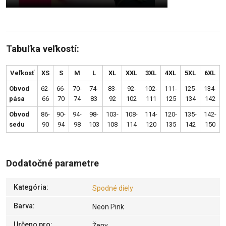
Tabuľka veľkostí:
Veľkosť
XS
S
M
L
XL
XXL
3XL
4XL
5XL
6XL
Obvod
62-
66-
70-
74-
83-
92-
102-
111-
125-
134-
pása
66
70
74
83
92
102
111
125
134
142
Obvod
86-
90-
94-
98-
103-
108-
114-
120-
135-
142-
sedu
90
94
98
103
108
114
120
135
142
150
Dodatočné parametre
Kategória
:
Spodné diely
Barva
:
Neon Pink
Určeno pro
:
Ženy