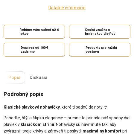
Detailné informácie
Robíme vám radosť už 6
Česká značka s
rokov
brnenskou dielňou
Doprava od 100 €
Produkty pre každú
zadarmo
postavu
Popis
Diskusia
Podrobný popis
Klasické plavkové nohavičky
, ktoré ti padnú do noty
👙
Pohodlie, štýl a štipka elegancie – presne to prináša náš spodný diel
plaviek v
klasickom strihu
. Nohavičky sú navrhnuté tak, aby
zvýraznili tvoje krivky a zároveň ti poskytli
maximálny komfort
pri