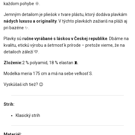
každom pohybe
🌞
.
Jemným detailom je pliešok v tvare plástu, ktorý dodáva plavkám
nádych luxusu a originality
. V týchto plavkách zažiariš na pláži aj
pri bazéne
✨
.
Plavky sú
ručne vyrábané s láskou v Českej republike
. Dbáme na
kvalitu, etickú výrobu a šetrnosť k prírode – pretože vieme, že na
detailoch záleží
💛
.
Zloženie:
2 % polyamid, 18 % elastan
🧵
Modelka meria 175 cm a má na sebe veľkosť S.
Vyskúšaš ich tiež?
😉
Strih:
Klasický strih
Materiál: