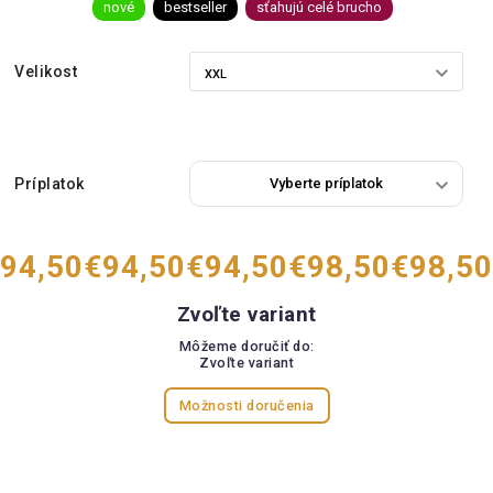
nové
bestseller
sťahujú celé brucho
Velikost
Príplatok
94,50
€94,50
€94,50
€98,50
€98,50
Zvoľte variant
Môžeme doručiť do:
Zvoľte variant
Možnosti doručenia