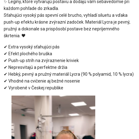
✨
Legíny, ktoré vytvarujú postavu a dodajú vám sebavedomie pri
každom pohľade do zrkadla.
Sťahujúci vysoký pás spevní celé brucho, vyhladí siluetu a vďaka
push-up efektu krásne zvýrazní zadoček. Materiál Lycra je pevný,
pružný a dokonale sa prispôsobí postave bez nepríjemného
škrtenia.
🖤
✔
Extra vysoký sťahujúci pás
✔
Efekt plochého bruška
✔
Push-up strih na zvýraznenie kriviek
✔
Nepresvitajú a perfektne držia
✔
Hebký, pevný a pružný materiál Lycra (90 % polyamid, 10 % lycra)
✔
Vhodné na cvičenie aj bežné nosenie
✔
Vyrobené v Českej republike