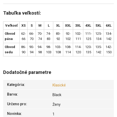
Tabuľka veľkostí:
Veľkosť
XS
S
M
L
XL
XXL
3XL
4XL
5XL
6XL
Obvod
62-
66-
70-
74-
83-
92-
102-
111-
125-
134-
pása
66
70
74
83
92
102
111
125
134
142
Obvod
86-
90-
94-
98-
103-
108-
114-
120-
135-
142-
sedu
90
94
98
103
108
114
120
135
142
150
Dodatočné parametre
Kategória
:
Klasické
Barva
:
Black
Určeno pro
:
Ženy
Novinka
:
1