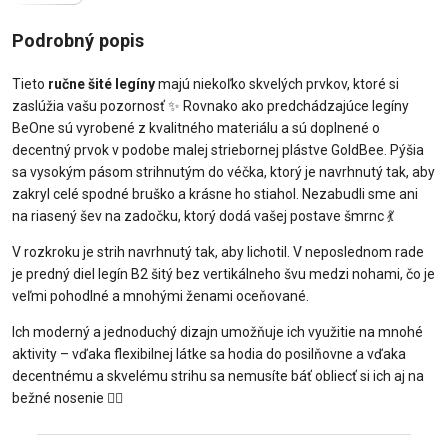
Podrobný popis
Tieto
ručne šité legíny
majú niekoľko skvelých prvkov, ktoré si
zaslúžia vašu pozornosť ✨ Rovnako ako predchádzajúce legíny
BeOne sú vyrobené z kvalitného materiálu a sú doplnené o
decentný prvok v podobe malej striebornej plástve GoldBee. Pýšia
sa vysokým pásom strihnutým do véčka, ktorý je navrhnutý tak, aby
zakryl celé spodné bruško a krásne ho stiahol. Nezabudli sme ani
na riasený šev na zadočku, ktorý dodá vašej postave šmrnc 💃
V rozkroku je strih navrhnutý tak, aby lichotil. V neposlednom rade
je predný diel legín B2 šitý bez vertikálneho švu medzi nohami, čo je
veľmi pohodlné a mnohými ženami oceňované.
Ich moderný a jednoduchý dizajn umožňuje ich využitie na mnohé
aktivity – vďaka flexibilnej látke sa hodia do posilňovne a vďaka
decentnému a skvelému strihu sa nemusíte báť obliecť si ich aj na
bežné nosenie 🧘‍♀️