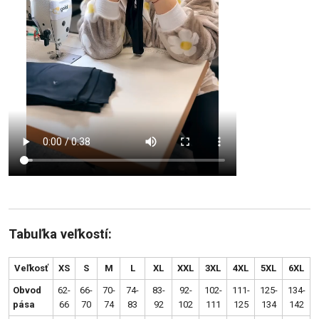
Tabuľka veľkostí:
Veľkosť
XS
S
M
L
XL
XXL
3XL
4XL
5XL
6XL
Obvod
62-
66-
70-
74-
83-
92-
102-
111-
125-
134-
pása
66
70
74
83
92
102
111
125
134
142