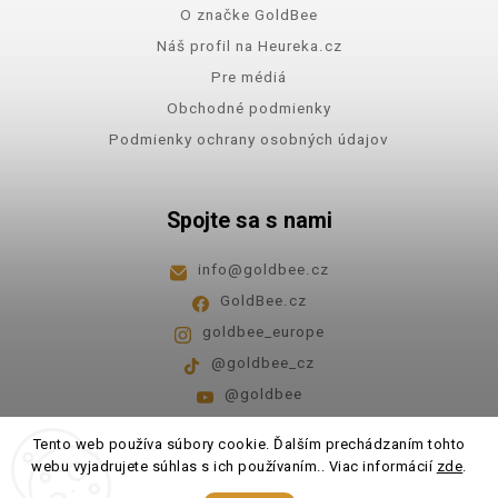
O značke GoldBee
Náš profil na Heureka.cz
Pre médiá
Obchodné podmienky
Podmienky ochrany osobných údajov
Spojte sa s nami
info
@
goldbee.cz
GoldBee.cz
goldbee_europe
@goldbee_cz
@goldbee
Pondelok - piatok
8:00-14:00
Tento web používa súbory cookie. Ďalším prechádzaním tohto
webu vyjadrujete súhlas s ich používaním.. Viac informácií
zde
.