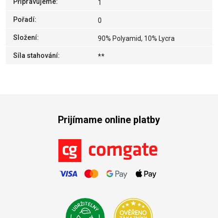
Připravujeme
:
1
Pořadí
:
0
Složení
:
90% Polyamid, 10% Lycra
Síla stahování
:
**
Prijímame online platby