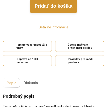
Pridať do košíka
Detailné informácie
Robíme vám radosť už 6
Česká značka s
rokov
brnenskou dielňou
Doprava od 100 €
Produkty pre každú
zadarmo
postavu
Popis
Diskusia
Podrobný popis
Tieto
ručne šité legíny
majú niekoľko skvelých prvkov, ktoré si