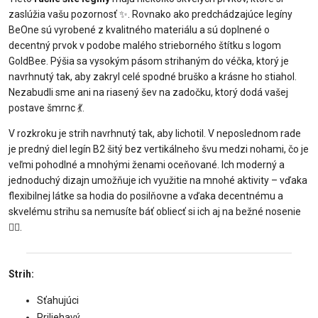
zaslúžia vašu pozornosť ✨. Rovnako ako predchádzajúce legíny
BeOne sú vyrobené z kvalitného materiálu a sú doplnené o
decentný prvok v podobe malého strieborného štítku s logom
GoldBee. Pýšia sa vysokým pásom strihaným do véčka, ktorý je
navrhnutý tak, aby zakryl celé spodné bruško a krásne ho stiahol.
Nezabudli sme ani na riasený šev na zadočku, ktorý dodá vašej
postave šmrnc 💃.
V rozkroku je strih navrhnutý tak, aby lichotil. V neposlednom rade
je predný diel legín B2 šitý bez vertikálneho švu medzi nohami, čo je
veľmi pohodlné a mnohými ženami oceňované. Ich moderný a
jednoduchý dizajn umožňuje ich využitie na mnohé aktivity – vďaka
flexibilnej látke sa hodia do posilňovne a vďaka decentnému a
skvelému strihu sa nemusíte báť obliecť si ich aj na bežné nosenie
🏋️‍♀️.
Strih:
Sťahujúci
Priliehavý