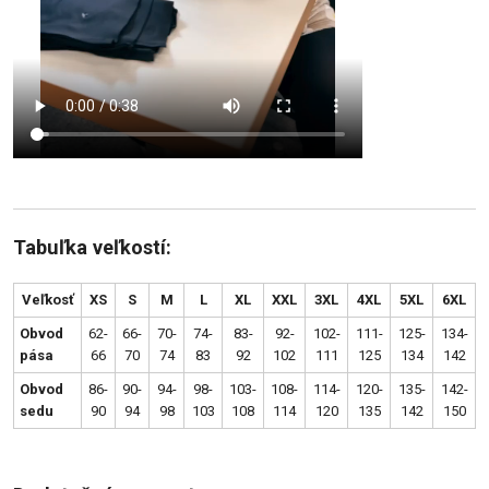
Tabuľka veľkostí:
Veľkosť
XS
S
M
L
XL
XXL
3XL
4XL
5XL
6XL
Obvod
62-
66-
70-
74-
83-
92-
102-
111-
125-
134-
pása
66
70
74
83
92
102
111
125
134
142
Obvod
86-
90-
94-
98-
103-
108-
114-
120-
135-
142-
sedu
90
94
98
103
108
114
120
135
142
150